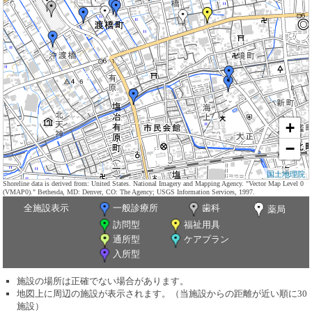
+
−
国土地理院
Shoreline data is derived from: United States. National Imagery and Mapping Agency. "Vector Map Level 0
(VMAP0)." Bethesda, MD: Denver, CO: The Agency; USGS Information Services, 1997.
全施設表示
一般診療所
歯科
薬局
訪問型
福祉用具
通所型
ケアプラン
入所型
施設の場所は正確でない場合があります。
地図上に周辺の施設が表示されます。（当施設からの距離が近い順に30
施設）