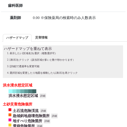
歯科医師
薬剤師
0.00 ※保険薬局の検索時のみ人数表示
災害情報
ハザードマップ
ハザードマップを重ねて表示
表示したい[区域名]を選択（複数選択可）
[表示]をクリック（該当区域が多いと数十秒かかります）
[詳細]で透過率を変更可能
選択区域を変更したり地図を移動したら[表示]を再クリック
洪水浸水想定区域
洪水浸水想定区域
詳細
土砂災害危険個所
土石流危険渓流
詳細
急傾斜地崩壊危険箇所
詳細
地すべり危険箇所
詳細
雪崩危険箇所
詳細