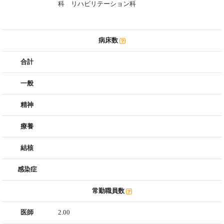
科 リハビリテーション科
病床数
合計
一般
精神
療養
結核
感染症
常勤職員数
医師
2.00