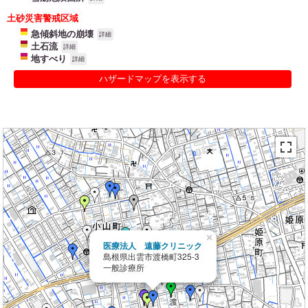
土砂災害警戒区域
急傾斜地の崩壊
詳細
土石流
詳細
地すべり
詳細
ハザードマップを表示する
×
医療法人 遠藤クリニック
島根県出雲市渡橋町325-3
一般診療所