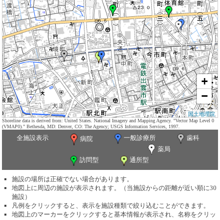
+
−
国土地理院
Shoreline data is derived from: United States. National Imagery and Mapping Agency. "Vector Map Level 0
(VMAP0)." Bethesda, MD: Denver, CO: The Agency; USGS Information Services, 1997.
全施設表示
一般診療所
歯科
病院
薬局
訪問型
通所型
施設の場所は正確でない場合があります。
地図上に周辺の施設が表示されます。（当施設からの距離が近い順に30
施設）
凡例をクリックすると、表示を施設種類で絞り込むことができます。
地図上のマーカーをクリックすると基本情報が表示され、名称をクリッ