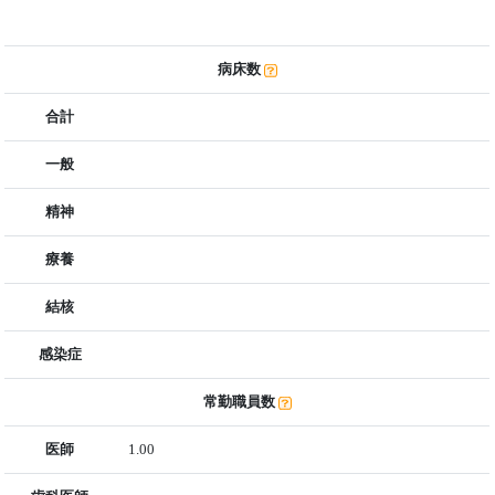
病床数
合計
一般
精神
療養
結核
感染症
常勤職員数
医師
1.00