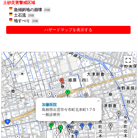
土砂災害警戒区域
急傾斜地の崩壊
詳細
土石流
詳細
地すべり
詳細
ハザードマップを表示する
×
加藤医院
島根県出雲市今市町北本町1-7-5
一般診療所