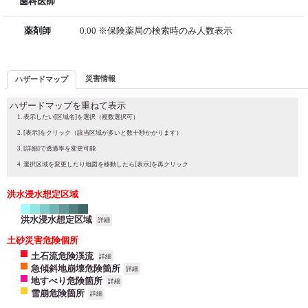
歯科医師
薬剤師
0.00 ※保険薬局の検索時のみ人数表示
災害情報
ハザードマップ
ハザードマップを重ねて表示
表示したい[区域名]を選択（複数選択可）
[表示]をクリック（該当区域が多いと数十秒かかります）
[詳細]で透過率を変更可能
選択区域を変更したり地図を移動したら[表示]を再クリック
洪水浸水想定区域
洪水浸水想定区域
詳細
土砂災害危険個所
土石流危険渓流
詳細
急傾斜地崩壊危険箇所
詳細
地すべり危険箇所
詳細
雪崩危険箇所
詳細