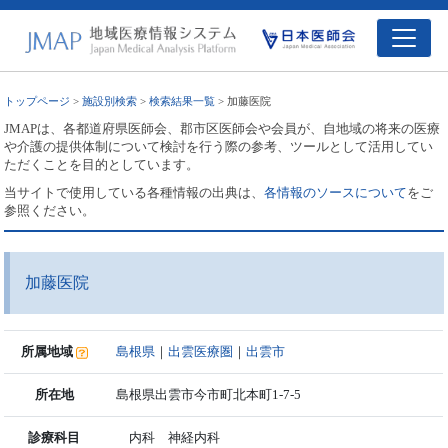
トップページ
>
施設別検索
>
検索結果一覧
> 加藤医院
JMAPは、各都道府県医師会、郡市区医師会や会員が、自地域の将来の医療
や介護の提供体制について検討を行う際の参考、ツールとして活用してい
ただくことを目的としています。
当サイトで使用している各種情報の出典は、
各情報のソースについて
をご
参照ください。
加藤医院
所属地域
島根県
｜
出雲医療圏
｜
出雲市
所在地
島根県出雲市今市町北本町1-7-5
診療科目
内科 神経内科