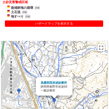
土砂災害警戒区域
急傾斜地の崩壊
詳細
土石流
詳細
地すべり
詳細
ハザードマップを表示する
×
高桑医院岩波診療所
静岡県裾野市岩波92
一般診療所