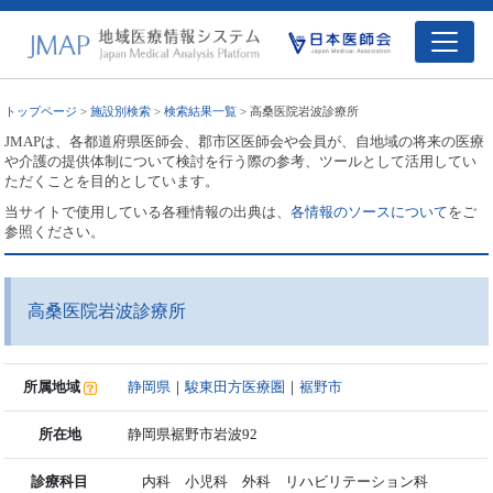
トップページ
>
施設別検索
>
検索結果一覧
> 高桑医院岩波診療所
JMAPは、各都道府県医師会、郡市区医師会や会員が、自地域の将来の医療
や介護の提供体制について検討を行う際の参考、ツールとして活用してい
ただくことを目的としています。
当サイトで使用している各種情報の出典は、
各情報のソースについて
をご
参照ください。
高桑医院岩波診療所
所属地域
静岡県
｜
駿東田方医療圏
｜
裾野市
所在地
静岡県裾野市岩波92
診療科目
内科 小児科 外科 リハビリテーション科