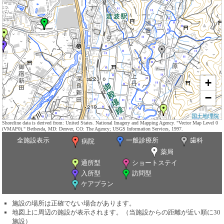
+
−
国土地理院
Shoreline data is derived from: United States. National Imagery and Mapping Agency. "Vector Map Level 0
(VMAP0)." Bethesda, MD: Denver, CO: The Agency; USGS Information Services, 1997.
全施設表示
一般診療所
歯科
病院
薬局
通所型
ショートステイ
入所型
訪問型
ケアプラン
施設の場所は正確でない場合があります。
地図上に周辺の施設が表示されます。（当施設からの距離が近い順に30
施設）