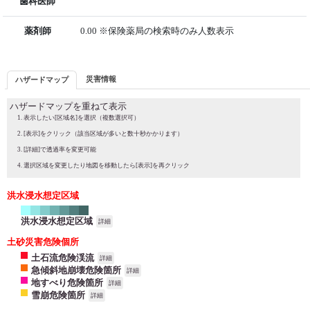
歯科医師
薬剤師
0.00 ※保険薬局の検索時のみ人数表示
災害情報
ハザードマップ
ハザードマップを重ねて表示
表示したい[区域名]を選択（複数選択可）
[表示]をクリック（該当区域が多いと数十秒かかります）
[詳細]で透過率を変更可能
選択区域を変更したり地図を移動したら[表示]を再クリック
洪水浸水想定区域
洪水浸水想定区域
詳細
土砂災害危険個所
土石流危険渓流
詳細
急傾斜地崩壊危険箇所
詳細
地すべり危険箇所
詳細
雪崩危険箇所
詳細