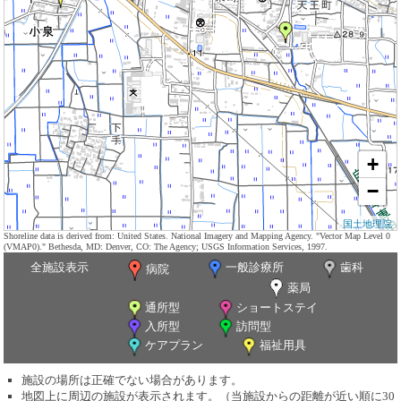
+
−
国土地理院
Shoreline data is derived from: United States. National Imagery and Mapping Agency. "Vector Map Level 0
(VMAP0)." Bethesda, MD: Denver, CO: The Agency; USGS Information Services, 1997.
全施設表示
一般診療所
歯科
病院
薬局
通所型
ショートステイ
入所型
訪問型
ケアプラン
福祉用具
施設の場所は正確でない場合があります。
地図上に周辺の施設が表示されます。（当施設からの距離が近い順に30