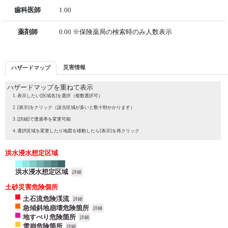
歯科医師
1.00
薬剤師
0.00 ※保険薬局の検索時のみ人数表示
災害情報
ハザードマップ
ハザードマップを重ねて表示
表示したい[区域名]を選択（複数選択可）
[表示]をクリック（該当区域が多いと数十秒かかります）
[詳細]で透過率を変更可能
選択区域を変更したり地図を移動したら[表示]を再クリック
洪水浸水想定区域
洪水浸水想定区域
詳細
土砂災害危険個所
土石流危険渓流
詳細
急傾斜地崩壊危険箇所
詳細
地すべり危険箇所
詳細
雪崩危険箇所
詳細