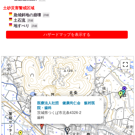
土砂災害警戒区域
急傾斜地の崩壊
詳細
土石流
詳細
地すべり
詳細
ハザードマップを表示する
×
医療法人社団 健康尚仁会 飯村医
院・歯科
茨城県つくば市北条4326-2
歯科