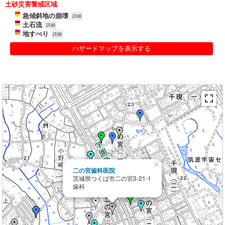
土砂災害警戒区域
急傾斜地の崩壊
詳細
土石流
詳細
地すべり
詳細
ハザードマップを表示する
×
二の宮歯科医院
茨城県つくば市二の宮3-21-1
歯科