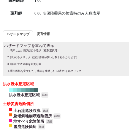
歯科医師
1.00
薬剤師
0.00 ※保険薬局の検索時のみ人数表示
災害情報
ハザードマップ
ハザードマップを重ねて表示
表示したい[区域名]を選択（複数選択可）
[表示]をクリック（該当区域が多いと数十秒かかります）
[詳細]で透過率を変更可能
選択区域を変更したり地図を移動したら[表示]を再クリック
洪水浸水想定区域
洪水浸水想定区域
詳細
土砂災害危険個所
土石流危険渓流
詳細
急傾斜地崩壊危険箇所
詳細
地すべり危険箇所
詳細
雪崩危険箇所
詳細