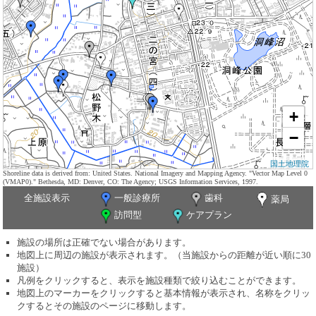
+
−
国土地理院
Shoreline data is derived from: United States. National Imagery and Mapping Agency. "Vector Map Level 0
(VMAP0)." Bethesda, MD: Denver, CO: The Agency; USGS Information Services, 1997.
全施設表示
一般診療所
歯科
薬局
訪問型
ケアプラン
施設の場所は正確でない場合があります。
地図上に周辺の施設が表示されます。（当施設からの距離が近い順に30
施設）
凡例をクリックすると、表示を施設種類で絞り込むことができます。
地図上のマーカーをクリックすると基本情報が表示され、名称をクリッ
クするとその施設のページに移動します。