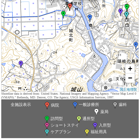
+
−
国土地理院
Shoreline data is derived from: United States. National Imagery and Mapping Agency. "Vector Map Level 0
(VMAP0)." Bethesda, MD: Denver, CO: The Agency; USGS Information Services, 1997.
全施設表示
一般診療所
歯科
病院
薬局
訪問型
通所型
ショートステイ
入所型
ケアプラン
福祉用具