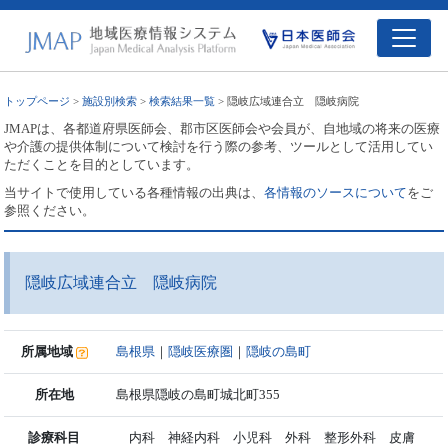
トップページ
>
施設別検索
>
検索結果一覧
> 隠岐広域連合立 隠岐病院
JMAPは、各都道府県医師会、郡市区医師会や会員が、自地域の将来の医療
や介護の提供体制について検討を行う際の参考、ツールとして活用してい
ただくことを目的としています。
当サイトで使用している各種情報の出典は、
各情報のソースについて
をご
参照ください。
隠岐広域連合立 隠岐病院
所属地域
島根県
｜
隠岐医療圏
｜
隠岐の島町
所在地
島根県隠岐の島町城北町355
診療科目
内科 神経内科 小児科 外科 整形外科 皮膚