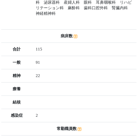
科 泌尿器科 産婦人科 眼科 耳鼻咽喉科 リハビ
リテーション科 麻酔科 歯科口腔外科 腎臓内科
神経精神科
病床数
合計
115
一般
91
精神
22
療養
結核
感染症
2
常勤職員数