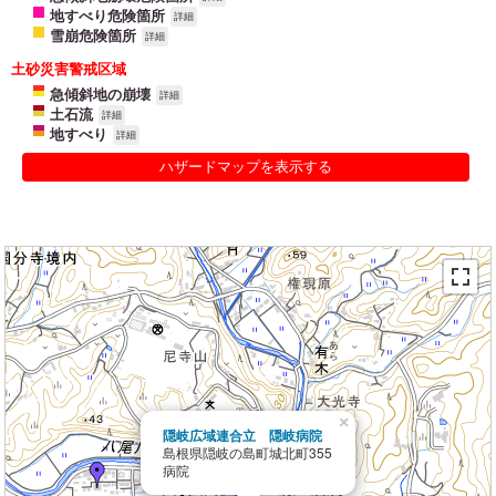
地すべり危険箇所
詳細
雪崩危険箇所
詳細
土砂災害警戒区域
急傾斜地の崩壊
詳細
土石流
詳細
地すべり
詳細
ハザードマップを表示する
×
隠岐広域連合立 隠岐病院
島根県隠岐の島町城北町355
病院