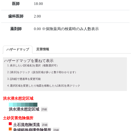
医師
18.00
歯科医師
2.00
薬剤師
0.00 ※保険薬局の検索時のみ人数表示
災害情報
ハザードマップ
ハザードマップを重ねて表示
表示したい[区域名]を選択（複数選択可）
[表示]をクリック（該当区域が多いと数十秒かかります）
[詳細]で透過率を変更可能
選択区域を変更したり地図を移動したら[表示]を再クリック
洪水浸水想定区域
洪水浸水想定区域
詳細
土砂災害危険個所
土石流危険渓流
詳細
急傾斜地崩壊危険箇所
詳細