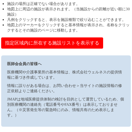
施設の場所は正確でない場合があります。
地図上に周辺の施設が表示されます。（当施設からの距離が近い順に30
施設）
凡例をクリックすると、表示を施設種類で絞り込むことができます。
地図上のマーカーをクリックすると基本情報が表示され、名称をクリッ
クするとその施設のページに移動します。
指定区域内に所在する施設リストを表示する
医師会会員の皆様へ
医療機関や介護事業所の基本情報は、株式会社ウェルネスの提供情
報に基づき作成しています。
情報に誤りがある場合は、お問い合わせ＞当サイトの施設情報の修
正依頼よりご連絡ください。
JMAPは地域医療提供体制の検討を目的として運営しているため、個
別医療機関の連絡先（電話番号やFAX番号）は表示しておりませ
ん。（※災害発生等の緊急時にのみ、情報共有のため表示しま
す。）