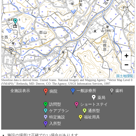
+
−
国土地理院
Shoreline data is derived from: United States. National Imagery and Mapping Agency. "Vector Map Level 0
(VMAP0)." Bethesda, MD: Denver, CO: The Agency; USGS Information Services, 1997.
全施設表示
一般診療所
歯科
病院
薬局
訪問型
ショートステイ
ケアプラン
通所型
特定施設
福祉用具
入所型
施設の場所は正確でない場合があります。