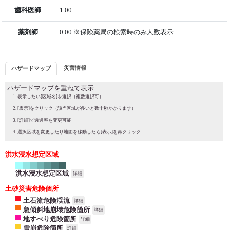
歯科医師
1.00
薬剤師
0.00 ※保険薬局の検索時のみ人数表示
災害情報
ハザードマップ
ハザードマップを重ねて表示
表示したい[区域名]を選択（複数選択可）
[表示]をクリック（該当区域が多いと数十秒かかります）
[詳細]で透過率を変更可能
選択区域を変更したり地図を移動したら[表示]を再クリック
洪水浸水想定区域
洪水浸水想定区域
詳細
土砂災害危険個所
土石流危険渓流
詳細
急傾斜地崩壊危険箇所
詳細
地すべり危険箇所
詳細
雪崩危険箇所
詳細