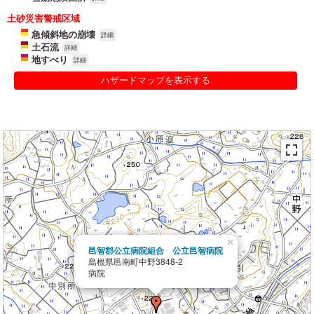
土砂災害警戒区域
急傾斜地の崩壊
詳細
土石流
詳細
地すべり
詳細
ハザードマップを表示する
×
邑智郡公立病院組合 公立邑智病院
島根県邑南町中野3848-2
病院