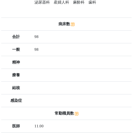
泌尿器科 産婦人科 麻酔科 歯科
病床数
合計
98
一般
98
精神
療養
結核
感染症
常勤職員数
医師
11.00