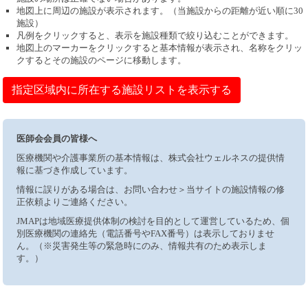
地図上に周辺の施設が表示されます。（当施設からの距離が近い順に30
施設）
凡例をクリックすると、表示を施設種類で絞り込むことができます。
地図上のマーカーをクリックすると基本情報が表示され、名称をクリッ
クするとその施設のページに移動します。
指定区域内に所在する施設リストを表示する
医師会会員の皆様へ
医療機関や介護事業所の基本情報は、株式会社ウェルネスの提供情
報に基づき作成しています。
情報に誤りがある場合は、お問い合わせ＞当サイトの施設情報の修
正依頼よりご連絡ください。
JMAPは地域医療提供体制の検討を目的として運営しているため、個
別医療機関の連絡先（電話番号やFAX番号）は表示しておりませ
ん。（※災害発生等の緊急時にのみ、情報共有のため表示しま
す。）