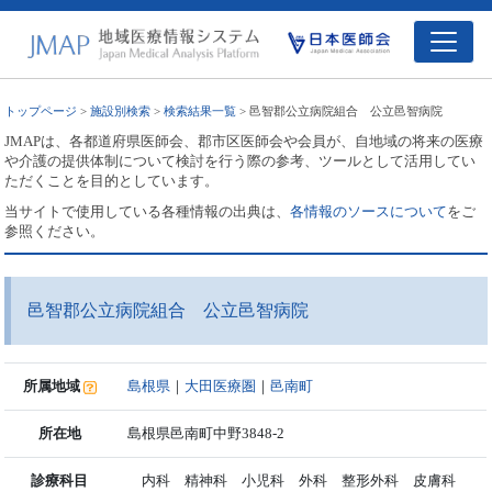
トップページ
>
施設別検索
>
検索結果一覧
> 邑智郡公立病院組合 公立邑智病院
JMAPは、各都道府県医師会、郡市区医師会や会員が、自地域の将来の医療
や介護の提供体制について検討を行う際の参考、ツールとして活用してい
ただくことを目的としています。
当サイトで使用している各種情報の出典は、
各情報のソースについて
をご
参照ください。
邑智郡公立病院組合 公立邑智病院
所属地域
島根県
｜
大田医療圏
｜
邑南町
所在地
島根県邑南町中野3848-2
診療科目
内科 精神科 小児科 外科 整形外科 皮膚科