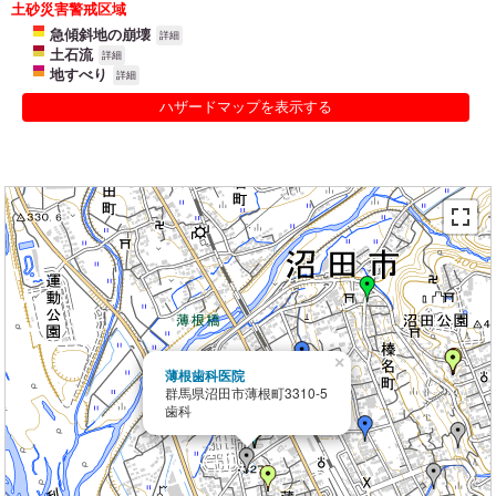
土砂災害警戒区域
急傾斜地の崩壊
詳細
土石流
詳細
地すべり
詳細
ハザードマップを表示する
×
薄根歯科医院
群馬県沼田市薄根町3310-5
歯科