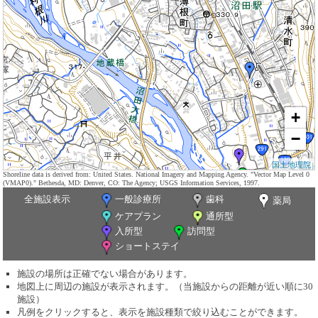
+
−
国土地理院
Shoreline data is derived from: United States. National Imagery and Mapping Agency. "Vector Map Level 0
(VMAP0)." Bethesda, MD: Denver, CO: The Agency; USGS Information Services, 1997.
全施設表示
一般診療所
歯科
薬局
ケアプラン
通所型
入所型
訪問型
ショートステイ
施設の場所は正確でない場合があります。
地図上に周辺の施設が表示されます。（当施設からの距離が近い順に30
施設）
凡例をクリックすると、表示を施設種類で絞り込むことができます。