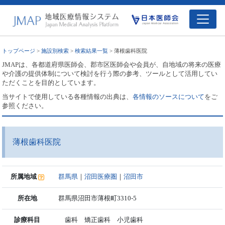
トップページ
>
施設別検索
>
検索結果一覧
> 薄根歯科医院
JMAPは、各都道府県医師会、郡市区医師会や会員が、自地域の将来の医療
や介護の提供体制について検討を行う際の参考、ツールとして活用してい
ただくことを目的としています。
当サイトで使用している各種情報の出典は、
各情報のソースについて
をご
参照ください。
薄根歯科医院
所属地域
群馬県
｜
沼田医療圏
｜
沼田市
所在地
群馬県沼田市薄根町3310-5
診療科目
歯科 矯正歯科 小児歯科