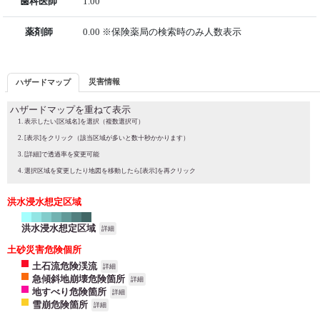
歯科医師
1.00
薬剤師
0.00 ※保険薬局の検索時のみ人数表示
災害情報
ハザードマップ
ハザードマップを重ねて表示
表示したい[区域名]を選択（複数選択可）
[表示]をクリック（該当区域が多いと数十秒かかります）
[詳細]で透過率を変更可能
選択区域を変更したり地図を移動したら[表示]を再クリック
洪水浸水想定区域
洪水浸水想定区域
詳細
土砂災害危険個所
土石流危険渓流
詳細
急傾斜地崩壊危険箇所
詳細
地すべり危険箇所
詳細
雪崩危険箇所
詳細