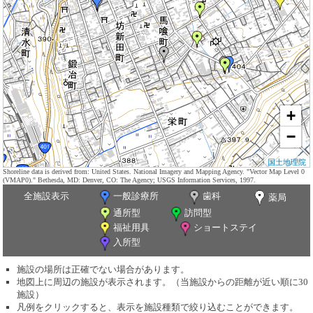
+
−
国土地理院
Shoreline data is derived from: United States. National Imagery and Mapping Agency. "Vector Map Level 0
(VMAP0)." Bethesda, MD: Denver, CO: The Agency; USGS Information Services, 1997.
全施設表示
一般診療所
歯科
薬局
通所型
訪問型
福祉用具
ショートステイ
入所型
施設の場所は正確でない場合があります。
地図上に周辺の施設が表示されます。（当施設からの距離が近い順に30
施設）
凡例をクリックすると、表示を施設種類で絞り込むことができます。