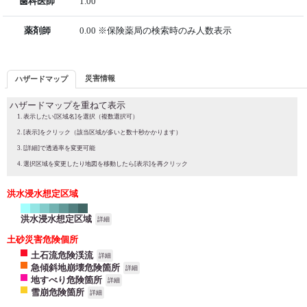
歯科医師
1.00
薬剤師
0.00 ※保険薬局の検索時のみ人数表示
災害情報
ハザードマップ
ハザードマップを重ねて表示
表示したい[区域名]を選択（複数選択可）
[表示]をクリック（該当区域が多いと数十秒かかります）
[詳細]で透過率を変更可能
選択区域を変更したり地図を移動したら[表示]を再クリック
洪水浸水想定区域
洪水浸水想定区域
詳細
土砂災害危険個所
土石流危険渓流
詳細
急傾斜地崩壊危険箇所
詳細
地すべり危険箇所
詳細
雪崩危険箇所
詳細