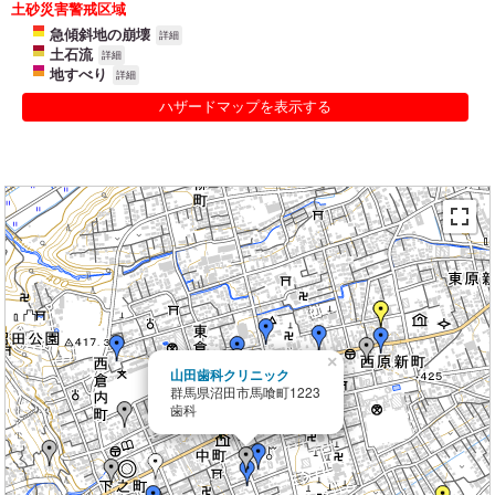
土砂災害警戒区域
急傾斜地の崩壊
詳細
土石流
詳細
地すべり
詳細
ハザードマップを表示する
×
山田歯科クリニック
群馬県沼田市馬喰町1223
歯科