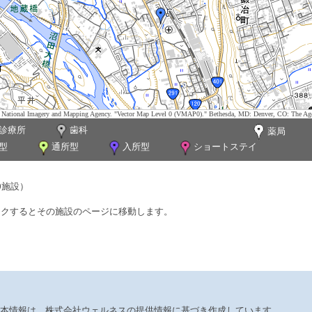
tes. National Imagery and Mapping Agency. "Vector Map Level 0 (VMAP0)." Bethesda, MD: Denver, CO: The Ag
診療所
歯科
薬局
型
通所型
入所型
ショートステイ
0施設）
ックするとその施設のページに移動します。
本情報は、株式会社ウェルネスの提供情報に基づき作成しています。