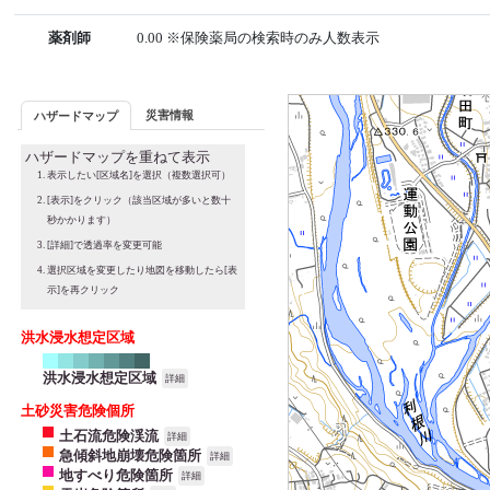
薬剤師
0.00 ※保険薬局の検索時のみ人数表示
災害情報
ハザードマップ
ハザードマップを重ねて表示
表示したい[区域名]を選択（複数選択可）
[表示]をクリック（該当区域が多いと数十
秒かかります）
[詳細]で透過率を変更可能
選択区域を変更したり地図を移動したら[表
示]を再クリック
洪水浸水想定区域
洪水浸水想定区域
詳細
土砂災害危険個所
土石流危険渓流
詳細
急傾斜地崩壊危険箇所
詳細
地すべり危険箇所
詳細