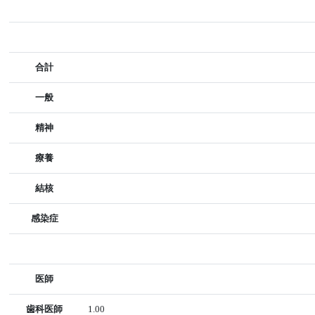
合計
一般
精神
療養
結核
感染症
医師
歯科医師
1.00