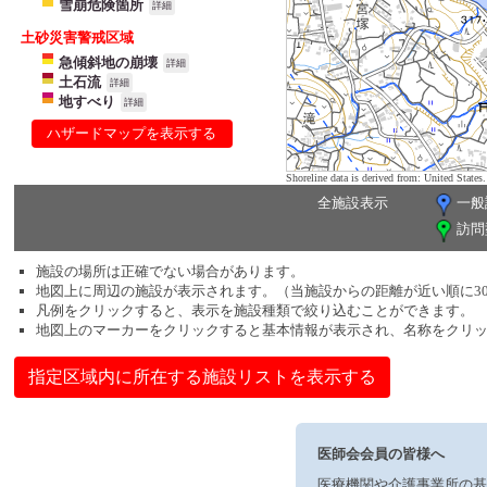
雪崩危険箇所
詳細
土砂災害警戒区域
急傾斜地の崩壊
詳細
土石流
詳細
地すべり
詳細
ハザードマップを表示する
Shoreline data is derived from: United Sta
全施設表示
一般
訪問
施設の場所は正確でない場合があります。
地図上に周辺の施設が表示されます。（当施設からの距離が近い順に3
凡例をクリックすると、表示を施設種類で絞り込むことができます。
地図上のマーカーをクリックすると基本情報が表示され、名称をクリ
指定区域内に所在する施設リストを表示する
医師会会員の皆様へ
医療機関や介護事業所の基