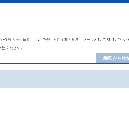
療や介護の提供体制について検討を行う際の参考、ツールとして活用していた
参照ください。
地図から地