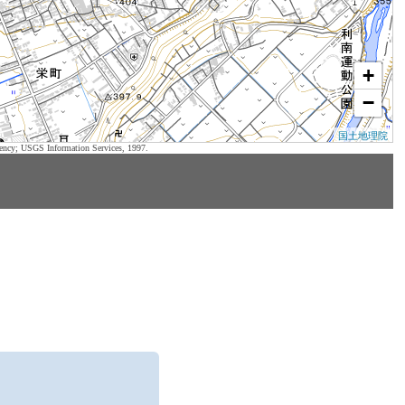
+
−
国土地理院
ency; USGS Information Services, 1997.