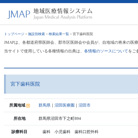
トップページ
>
施設別検索
>
検索結果一覧
> 宮下歯科医院
JMAPは、各都道府県医師会、郡市区医師会や会員が、自地域の将来の医
当サイトで使用している各種情報の出典は、
各情報のソースについて
をご
宮下歯科医院
所属地域
群馬県
｜
沼田医療圏
｜
沼田市
所在地
群馬県沼田市下之町894
診療科目
歯科 小児歯科 歯科口腔外科