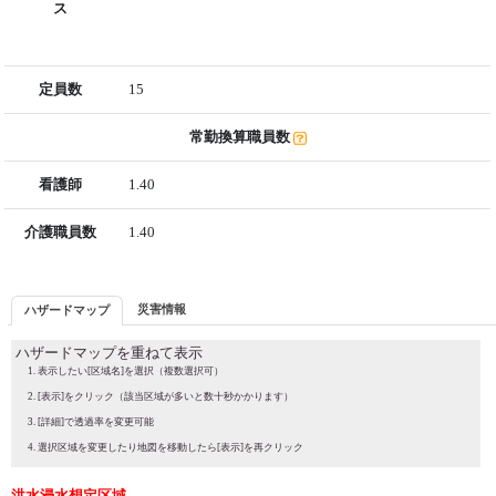
ス
定員数
15
常勤換算職員数
看護師
1.40
介護職員数
1.40
災害情報
ハザードマップ
ハザードマップを重ねて表示
表示したい[区域名]を選択（複数選択可）
[表示]をクリック（該当区域が多いと数十秒かかります）
[詳細]で透過率を変更可能
選択区域を変更したり地図を移動したら[表示]を再クリック
洪水浸水想定区域