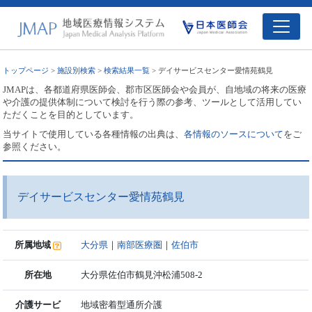
トップページ
>
施設別検索
>
検索結果一覧
> デイサービスセンター愛情苑鶴見
JMAPは、各都道府県医師会、郡市区医師会や会員が、自地域の将来の医療
や介護の提供体制について検討を行う際の参考、ツールとして活用してい
ただくことを目的としています。
当サイトで使用している各種情報の出典は、
各情報のソースについて
をご
参照ください。
デイサービスセンター愛情苑鶴見
所属地域
大分県
｜
南部医療圏
｜
佐伯市
所在地
大分県佐伯市鶴見沖松浦508-2
介護サービ
地域密着型通所介護