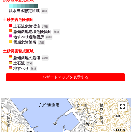
洪水浸水想定区域
詳細
土砂災害危険個所
土石流危険渓流
詳細
急傾斜地崩壊危険箇所
詳細
地すべり危険箇所
詳細
雪崩危険箇所
詳細
土砂災害警戒区域
急傾斜地の崩壊
詳細
土石流
詳細
地すべり
詳細
ハザードマップを表示する