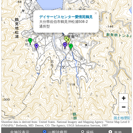
×
デイサービスセンター愛情苑鶴見
大分県佐伯市鶴見沖松浦508-2
通所型
+
−
国土地理院
Shoreline data is derived from: United States. National Imagery and Mapping Agency. "Vector Map Level 0
(VMAP0)." Bethesda, MD: Denver, CO: The Agency; USGS Information Services, 1997.
全施設表示
一般診療所
歯科
薬局