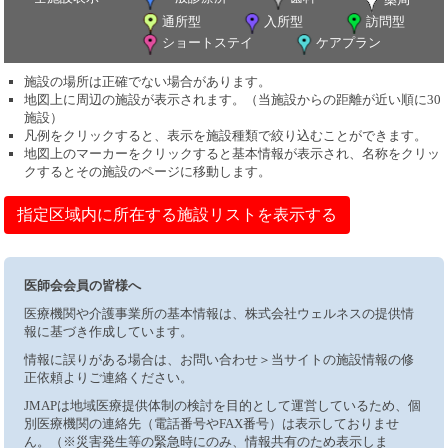
通所型
入所型
訪問型
ショートステイ
ケアプラン
施設の場所は正確でない場合があります。
地図上に周辺の施設が表示されます。（当施設からの距離が近い順に30
施設）
凡例をクリックすると、表示を施設種類で絞り込むことができます。
地図上のマーカーをクリックすると基本情報が表示され、名称をクリッ
クするとその施設のページに移動します。
指定区域内に所在する施設リストを表示する
医師会会員の皆様へ
医療機関や介護事業所の基本情報は、株式会社ウェルネスの提供情
報に基づき作成しています。
情報に誤りがある場合は、お問い合わせ＞当サイトの施設情報の修
正依頼よりご連絡ください。
JMAPは地域医療提供体制の検討を目的として運営しているため、個
別医療機関の連絡先（電話番号やFAX番号）は表示しておりませ
ん。（※災害発生等の緊急時にのみ、情報共有のため表示しま