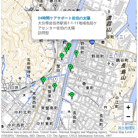
×
24時間ケアサポート佐伯の太陽
大分県佐伯市駅前1-1-11地域包括ケ
アセンター佐伯の太陽
訪問型
+
−
国土地理院
Shoreline data is derived from: United States. National Imagery and Mapping Agency. "Vector Map Level 0
(VMAP0)." Bethesda, MD: Denver, CO: The Agency; USGS Information Services, 1997.