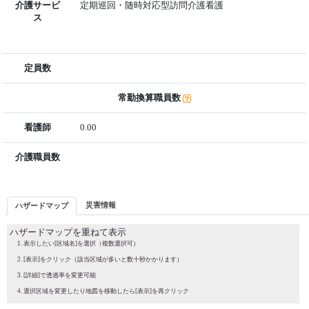
介護サービ
定期巡回・随時対応型訪問介護看護
ス
定員数
常勤換算職員数
看護師
0.00
介護職員数
災害情報
ハザードマップ
ハザードマップを重ねて表示
表示したい[区域名]を選択（複数選択可）
[表示]をクリック（該当区域が多いと数十秒かかります）
[詳細]で透過率を変更可能
選択区域を変更したり地図を移動したら[表示]を再クリック