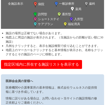
全施設表示
一般診療所
歯科
病院
薬局
訪問型
通所型
ショートステイ
入所型
ケアプラン
福祉用具
施設の場所は正確でない場合があります。
地図上に周辺の施設が表示されます。（当施設からの距離が近い順に30
施設）
凡例をクリックすると、表示を施設種類で絞り込むことができます。
地図上のマーカーをクリックすると基本情報が表示され、名称をクリッ
クするとその施設のページに移動します。
指定区域内に所在する施設リストを表示する
医師会会員の皆様へ
医療機関や介護事業所の基本情報は、株式会社ウェルネスの提供情
報に基づき作成しています。
情報に誤りがある場合は、お問い合わせ＞当サイトの施設情報の修
正依頼よりご連絡ください。