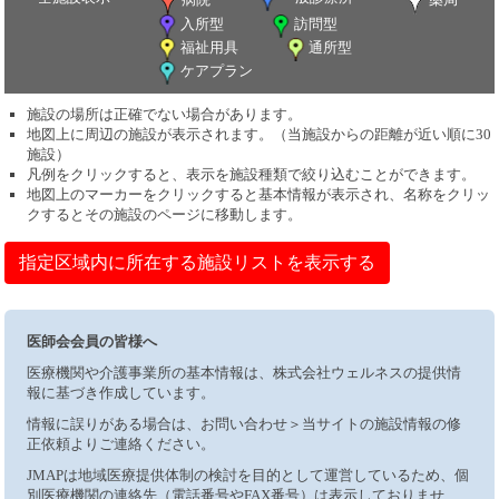
入所型
訪問型
福祉用具
通所型
ケアプラン
施設の場所は正確でない場合があります。
地図上に周辺の施設が表示されます。（当施設からの距離が近い順に30
施設）
凡例をクリックすると、表示を施設種類で絞り込むことができます。
地図上のマーカーをクリックすると基本情報が表示され、名称をクリッ
クするとその施設のページに移動します。
指定区域内に所在する施設リストを表示する
医師会会員の皆様へ
医療機関や介護事業所の基本情報は、株式会社ウェルネスの提供情
報に基づき作成しています。
情報に誤りがある場合は、お問い合わせ＞当サイトの施設情報の修
正依頼よりご連絡ください。
JMAPは地域医療提供体制の検討を目的として運営しているため、個
別医療機関の連絡先（電話番号やFAX番号）は表示しておりませ