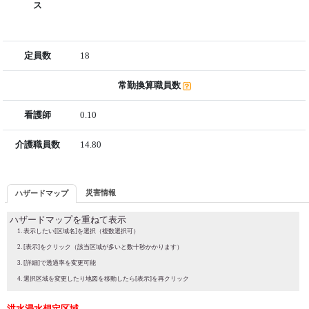
ス
定員数
18
常勤換算職員数
看護師
0.10
介護職員数
14.80
災害情報
ハザードマップ
ハザードマップを重ねて表示
表示したい[区域名]を選択（複数選択可）
[表示]をクリック（該当区域が多いと数十秒かかります）
[詳細]で透過率を変更可能
選択区域を変更したり地図を移動したら[表示]を再クリック
洪水浸水想定区域