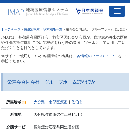
トップページ
>
施設別検索
>
検索結果一覧
> 栄寿会合同会社 グループホームぽかぽか
JMAPは、各都道府県医師会、郡市区医師会や会員が、自地域の将来の医療
や介護の提供体制について検討を行う際の参考、ツールとして活用してい
ただくことを目的としています。
当サイトで使用している各種情報の出典は、
各情報のソースについて
をご
参照ください。
栄寿会合同会社 グループホームぽかぽか
所属地域
大分県
｜
南部医療圏
｜
佐伯市
所在地
大分県佐伯市弥生江良1451-1
介護サービ
認知症対応型共同生活介護