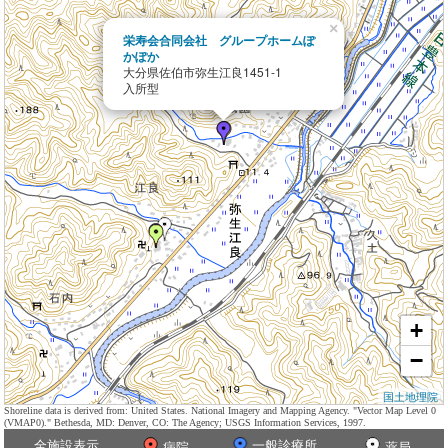
×
栄寿会合同会社 グループホームぽ
かぽか
大分県佐伯市弥生江良1451-1
入所型
+
−
国土地理院
Shoreline data is derived from: United States. National Imagery and Mapping Agency. "Vector Map Level 0
(VMAP0)." Bethesda, MD: Denver, CO: The Agency; USGS Information Services, 1997.
全施設表示
一般診療所
病院
薬局