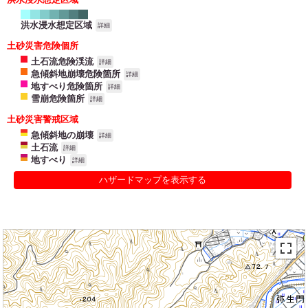
洪水浸水想定区域
詳細
土砂災害危険個所
土石流危険渓流
詳細
急傾斜地崩壊危険箇所
詳細
地すべり危険箇所
詳細
雪崩危険箇所
詳細
土砂災害警戒区域
急傾斜地の崩壊
詳細
土石流
詳細
地すべり
詳細
ハザードマップを表示する