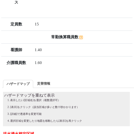
ス
定員数
15
常勤換算職員数
看護師
1.40
介護職員数
1.60
災害情報
ハザードマップ
ハザードマップを重ねて表示
表示したい[区域名]を選択（複数選択可）
[表示]をクリック（該当区域が多いと数十秒かかります）
[詳細]で透過率を変更可能
選択区域を変更したり地図を移動したら[表示]を再クリック
洪水浸水想定区域