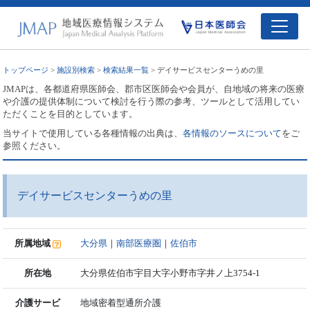
トップページ
>
施設別検索
>
検索結果一覧
> デイサービスセンターうめの里
JMAPは、各都道府県医師会、郡市区医師会や会員が、自地域の将来の医療
や介護の提供体制について検討を行う際の参考、ツールとして活用してい
ただくことを目的としています。
当サイトで使用している各種情報の出典は、
各情報のソースについて
をご
参照ください。
デイサービスセンターうめの里
所属地域
大分県
｜
南部医療圏
｜
佐伯市
所在地
大分県佐伯市宇目大字小野市字井ノ上3754-1
介護サービ
地域密着型通所介護