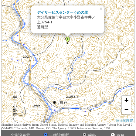
×
デイサービスセンターうめの里
大分県佐伯市宇目大字小野市字井ノ
上3754-1
通所型
+
−
国土地理院
Shoreline data is derived from: United States. National Imagery and Mapping Agency. "Vector Map Level 0
(VMAP0)." Bethesda, MD: Denver, CO: The Agency; USGS Information Services, 1997.
全施設表示
一般診療所
歯科
薬局