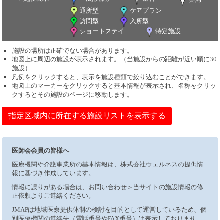
通所型
ケアプラン
訪問型
入所型
ショートステイ
特定施設
施設の場所は正確でない場合があります。
地図上に周辺の施設が表示されます。（当施設からの距離が近い順に30
施設）
凡例をクリックすると、表示を施設種類で絞り込むことができます。
地図上のマーカーをクリックすると基本情報が表示され、名称をクリッ
クするとその施設のページに移動します。
指定区域内に所在する施設リストを表示する
医師会会員の皆様へ
医療機関や介護事業所の基本情報は、株式会社ウェルネスの提供情
報に基づき作成しています。
情報に誤りがある場合は、お問い合わせ＞当サイトの施設情報の修
正依頼よりご連絡ください。
JMAPは地域医療提供体制の検討を目的として運営しているため、個
別医療機関の連絡先（電話番号やFAX番号）は表示しておりませ