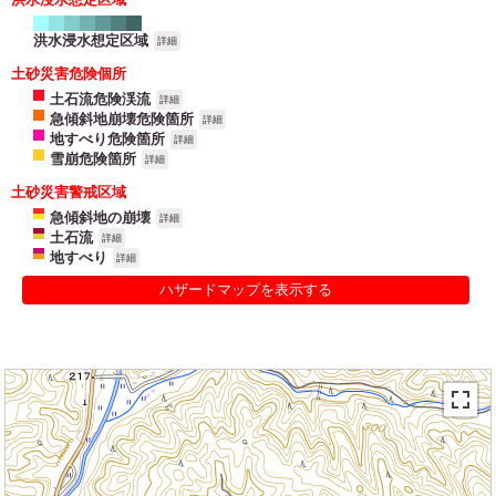
洪水浸水想定区域
詳細
土砂災害危険個所
土石流危険渓流
詳細
急傾斜地崩壊危険箇所
詳細
地すべり危険箇所
詳細
雪崩危険箇所
詳細
土砂災害警戒区域
急傾斜地の崩壊
詳細
土石流
詳細
地すべり
詳細
ハザードマップを表示する