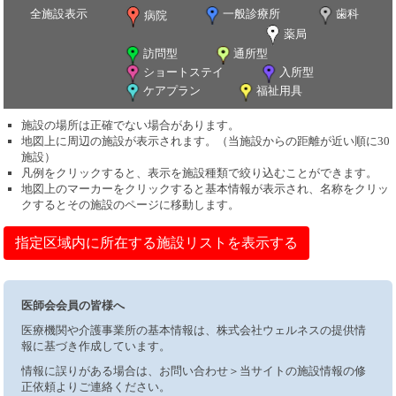
全施設表示
一般診療所
歯科
病院
薬局
訪問型
通所型
ショートステイ
入所型
ケアプラン
福祉用具
施設の場所は正確でない場合があります。
地図上に周辺の施設が表示されます。（当施設からの距離が近い順に30
施設）
凡例をクリックすると、表示を施設種類で絞り込むことができます。
地図上のマーカーをクリックすると基本情報が表示され、名称をクリッ
クするとその施設のページに移動します。
指定区域内に所在する施設リストを表示する
医師会会員の皆様へ
医療機関や介護事業所の基本情報は、株式会社ウェルネスの提供情
報に基づき作成しています。
情報に誤りがある場合は、お問い合わせ＞当サイトの施設情報の修
正依頼よりご連絡ください。