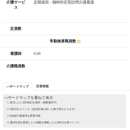
介護サービ
定期巡回・随時対応型訪問介護看護
ス
定員数
常勤換算職員数
看護師
0.00
介護職員数
災害情報
ハザードマップ
ハザードマップを重ねて表示
表示したい[区域名]を選択（複数選択可）
[表示]をクリック（該当区域が多いと数十秒かかります）
[詳細]で透過率を変更可能
選択区域を変更したり地図を移動したら[表示]を再クリック