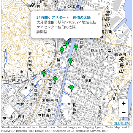
×
24時間ケアサポート 佐伯の太陽
大分県佐伯市駅前1-10202-1地域包括
ケアセンター佐伯の太陽
訪問型
+
−
国土地理院
Shoreline data is derived from: United States. National Imagery and Mapping Agency. "Vector Map Level 0
(VMAP0)." Bethesda, MD: Denver, CO: The Agency; USGS Information Services, 1997.