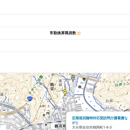
常勤換算職員数
定期巡回随時対応型訪問介護看護な
がと
大分県佐伯市鶴岡町1-6-3