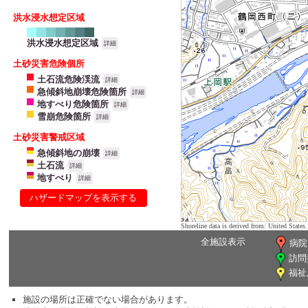
洪水浸水想定区域
洪水浸水想定区域
詳細
土砂災害危険個所
土石流危険渓流
詳細
急傾斜地崩壊危険箇所
詳細
地すべり危険箇所
詳細
雪崩危険箇所
詳細
土砂災害警戒区域
急傾斜地の崩壊
詳細
土石流
詳細
地すべり
詳細
ハザードマップを表示する
Shoreline data is derived from: United Sta
全施設表示
病院
訪問
福祉
施設の場所は正確でない場合があります。