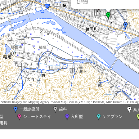
訪問型
tes. National Imagery and Mapping Agency. "Vector Map Level 0 (VMAP0)." Bethesda, MD: Denver, CO: The Ag
一般診療所
歯科
薬
型
ショートステイ
入所型
ケアプラン
用具