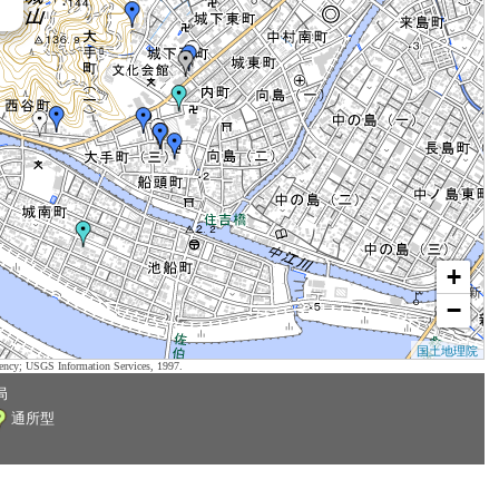
+
−
国土地理院
ency; USGS Information Services, 1997.
局
通所型