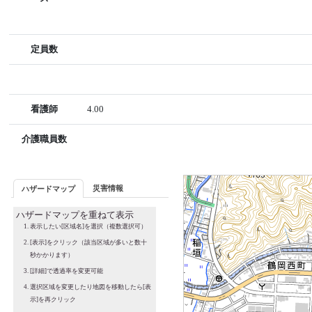
定員数
看護師
4.00
介護職員数
災害情報
ハザードマップ
ハザードマップを重ねて表示
表示したい[区域名]を選択（複数選択可）
[表示]をクリック（該当区域が多いと数十
秒かかります）
[詳細]で透過率を変更可能
選択区域を変更したり地図を移動したら[表
示]を再クリック