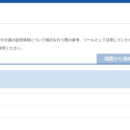
療や介護の提供体制について検討を行う際の参考、ツールとして活用していた
参照ください。
地図から地