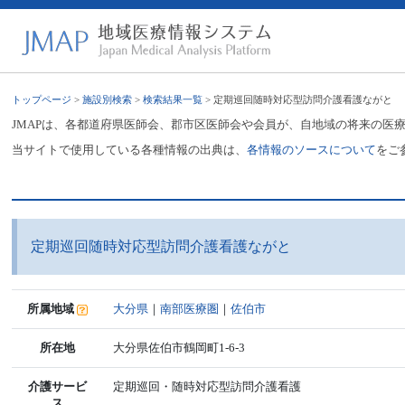
トップページ
>
施設別検索
>
検索結果一覧
> 定期巡回随時対応型訪問介護看護ながと
JMAPは、各都道府県医師会、郡市区医師会や会員が、自地域の将来の医
当サイトで使用している各種情報の出典は、
各情報のソースについて
をご
定期巡回随時対応型訪問介護看護ながと
所属地域
大分県
｜
南部医療圏
｜
佐伯市
所在地
大分県佐伯市鶴岡町1-6-3
介護サービ
定期巡回・随時対応型訪問介護看護
ス