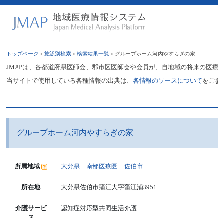
トップページ
>
施設別検索
>
検索結果一覧
> グループホーム河内やすらぎの家
JMAPは、各都道府県医師会、郡市区医師会や会員が、自地域の将来の医
当サイトで使用している各種情報の出典は、
各情報のソースについて
をご
グループホーム河内やすらぎの家
所属地域
大分県
｜
南部医療圏
｜
佐伯市
所在地
大分県佐伯市蒲江大字蒲江浦3951
介護サービ
認知症対応型共同生活介護
ス