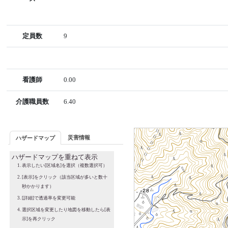
定員数
9
看護師
0.00
介護職員数
6.40
災害情報
ハザードマップ
ハザードマップを重ねて表示
表示したい[区域名]を選択（複数選択可）
[表示]をクリック（該当区域が多いと数十
秒かかります）
[詳細]で透過率を変更可能
選択区域を変更したり地図を移動したら[表
示]を再クリック