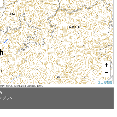
+
−
国土地理院
ency; USGS Information Services, 1997.
局
アプラン