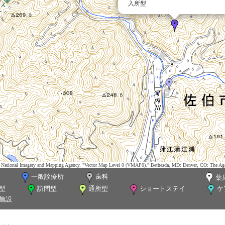
入所型
tes. National Imagery and Mapping Agency. "Vector Map Level 0 (VMAP0)." Bethesda, MD: Denver, CO: The Ag
一般診療所
歯科
薬
型
訪問型
通所型
ショートステイ
ケ
施設