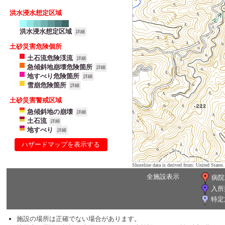
洪水浸水想定区域
洪水浸水想定区域
詳細
土砂災害危険個所
土石流危険渓流
詳細
急傾斜地崩壊危険箇所
詳細
地すべり危険箇所
詳細
雪崩危険箇所
詳細
土砂災害警戒区域
急傾斜地の崩壊
詳細
土石流
詳細
地すべり
詳細
ハザードマップを表示する
Shoreline data is derived from: United Sta
全施設表示
病院
入所
特定
施設の場所は正確でない場合があります。