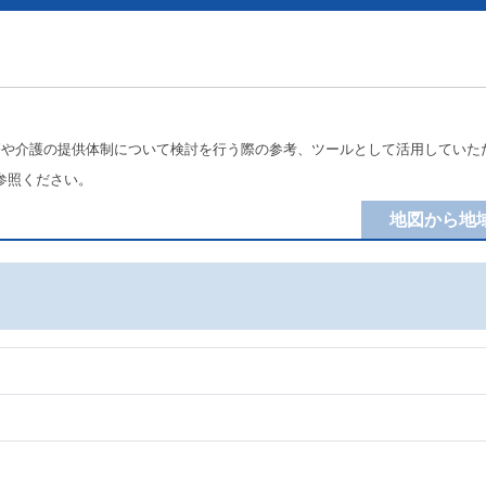
療や介護の提供体制について検討を行う際の参考、ツールとして活用していた
参照ください。
地図から地