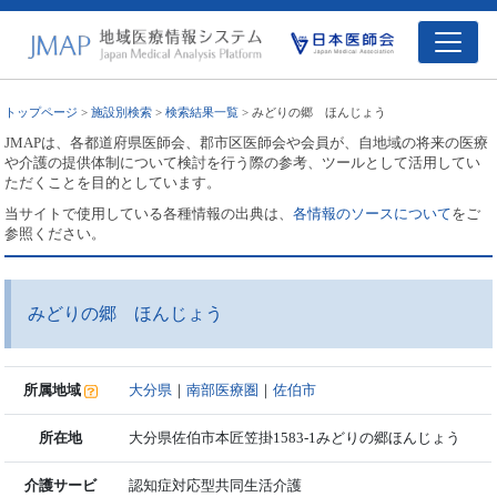
トップページ
>
施設別検索
>
検索結果一覧
> みどりの郷 ほんじょう
JMAPは、各都道府県医師会、郡市区医師会や会員が、自地域の将来の医療
や介護の提供体制について検討を行う際の参考、ツールとして活用してい
ただくことを目的としています。
当サイトで使用している各種情報の出典は、
各情報のソースについて
をご
参照ください。
みどりの郷 ほんじょう
所属地域
大分県
｜
南部医療圏
｜
佐伯市
所在地
大分県佐伯市本匠笠掛1583-1みどりの郷ほんじょう
介護サービ
認知症対応型共同生活介護