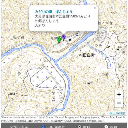
×
みどりの郷 ほんじょう
大分県佐伯市本匠笠掛1583-1みどり
の郷ほんじょう
入所型
+
−
国土地理院
Shoreline data is derived from: United States. National Imagery and Mapping Agency. "Vector Map Level 0
(VMAP0)." Bethesda, MD: Denver, CO: The Agency; USGS Information Services, 1997.
全施設表示
一般診療所
歯科
薬局