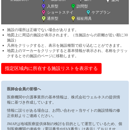
入所型
訪問型
ショートステイ
ケアプラン
通所型
福祉用具
施設の場所は正確でない場合があります。
地図上に周辺の施設が表示されます。（当施設からの距離が近い順に30
施設）
凡例をクリックすると、表示を施設種類で絞り込むことができます。
地図上のマーカーをクリックすると基本情報が表示され、名称をクリッ
クするとその施設のページに移動します。
指定区域内に所在する施設リストを表示する
医師会会員の皆様へ
医療機関や介護事業所の基本情報は、株式会社ウェルネスの提供情
報に基づき作成しています。
情報に誤りがある場合は、お問い合わせ＞当サイトの施設情報の修
正依頼よりご連絡ください。
JMAPは地域医療提供体制の検討を目的として運営しているため、個
別医療機関の連絡先（電話番号やFAX番号）は表示しておりませ