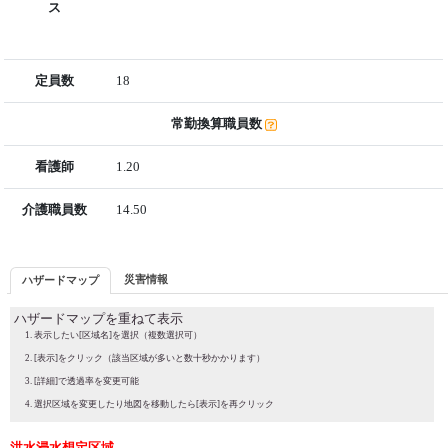
ス
定員数
18
常勤換算職員数
看護師
1.20
介護職員数
14.50
災害情報
ハザードマップ
ハザードマップを重ねて表示
表示したい[区域名]を選択（複数選択可）
[表示]をクリック（該当区域が多いと数十秒かかります）
[詳細]で透過率を変更可能
選択区域を変更したり地図を移動したら[表示]を再クリック
洪水浸水想定区域