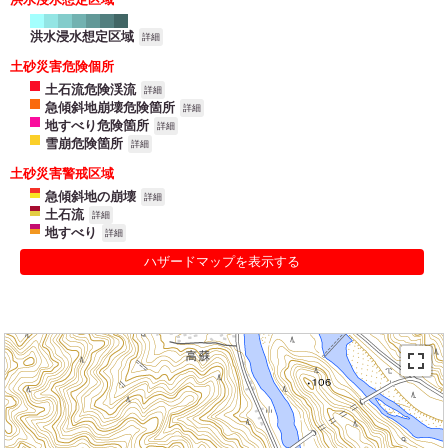
洪水浸水想定区域
詳細
土砂災害危険個所
土石流危険渓流
詳細
急傾斜地崩壊危険箇所
詳細
地すべり危険箇所
詳細
雪崩危険箇所
詳細
土砂災害警戒区域
急傾斜地の崩壊
詳細
土石流
詳細
地すべり
詳細
ハザードマップを表示する