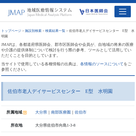
トップページ
>
施設別検索
>
検索結果一覧
> 佐伯市老人デイサービスセンター E型 水
明園
JMAPは、各都道府県医師会、郡市区医師会や会員が、自地域の将来の医療
や介護の提供体制について検討を行う際の参考、ツールとして活用してい
ただくことを目的としています。
当サイトで使用している各種情報の出典は、
各情報のソースについて
をご
参照ください。
佐伯市老人デイサービスセンター E型 水明園
所属地域
大分県
｜
南部医療圏
｜
佐伯市
所在地
大分県佐伯市向島1-3-8