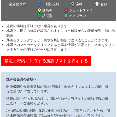
全施設表示
一般診療所
歯科
薬局
通所型
ショートステイ
訪問型
ケアプラン
施設の場所は正確でない場合があります。
地図上に周辺の施設が表示されます。（当施設からの距離が近い順に30
施設）
凡例をクリックすると、表示を施設種類で絞り込むことができます。
地図上のマーカーをクリックすると基本情報が表示され、名称をクリッ
クするとその施設のページに移動します。
指定区域内に所在する施設リストを表示する
医師会会員の皆様へ
医療機関や介護事業所の基本情報は、株式会社ウェルネスの提供情
報に基づき作成しています。
情報に誤りがある場合は、お問い合わせ＞当サイトの施設情報の修
正依頼よりご連絡ください。
JMAPは地域医療提供体制の検討を目的として運営しているため、個
別医療機関の連絡先（電話番号やFAX番号）は表示しておりませ