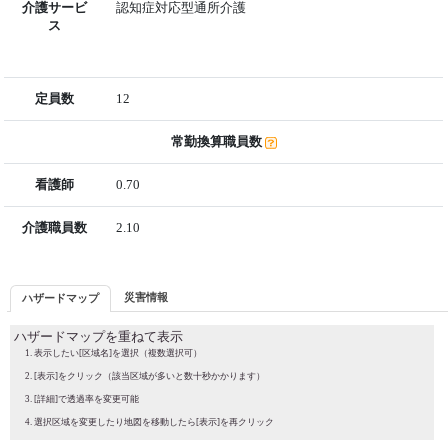
介護サービ
認知症対応型通所介護
ス
定員数
12
常勤換算職員数
看護師
0.70
介護職員数
2.10
災害情報
ハザードマップ
ハザードマップを重ねて表示
表示したい[区域名]を選択（複数選択可）
[表示]をクリック（該当区域が多いと数十秒かかります）
[詳細]で透過率を変更可能
選択区域を変更したり地図を移動したら[表示]を再クリック