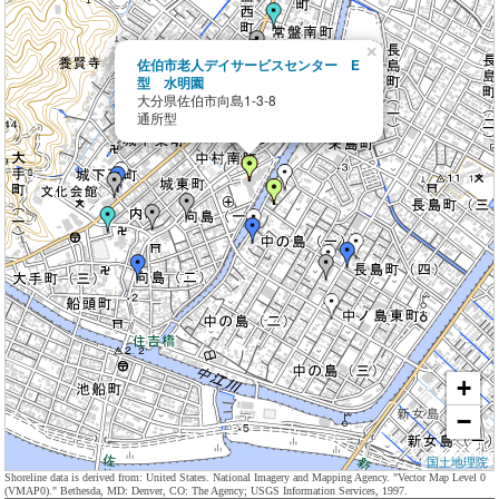
×
佐伯市老人デイサービスセンター E
型 水明園
大分県佐伯市向島1-3-8
通所型
+
−
国土地理院
Shoreline data is derived from: United States. National Imagery and Mapping Agency. "Vector Map Level 0
(VMAP0)." Bethesda, MD: Denver, CO: The Agency; USGS Information Services, 1997.