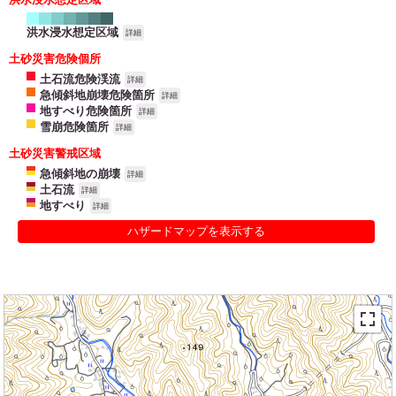
洪水浸水想定区域
詳細
土砂災害危険個所
土石流危険渓流
詳細
急傾斜地崩壊危険箇所
詳細
地すべり危険箇所
詳細
雪崩危険箇所
詳細
土砂災害警戒区域
急傾斜地の崩壊
詳細
土石流
詳細
地すべり
詳細
ハザードマップを表示する