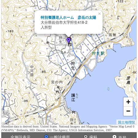
×
特別養護老人ホーム 彦岳の太陽
大分県佐伯市大字狩生418-2
入所型
+
−
国土地理院
Shoreline data is derived from: United States. National Imagery and Mapping Agency. "Vector Map Level 0
(VMAP0)." Bethesda, MD: Denver, CO: The Agency; USGS Information Services, 1997.
全施設表示
一般診療所
歯科
薬局