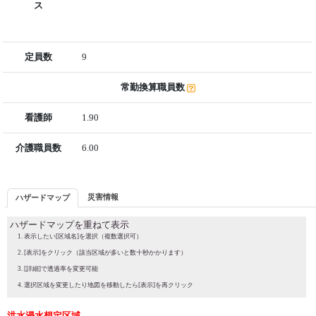
ス
定員数
9
常勤換算職員数
看護師
1.90
介護職員数
6.00
災害情報
ハザードマップ
ハザードマップを重ねて表示
表示したい[区域名]を選択（複数選択可）
[表示]をクリック（該当区域が多いと数十秒かかります）
[詳細]で透過率を変更可能
選択区域を変更したり地図を移動したら[表示]を再クリック
洪水浸水想定区域