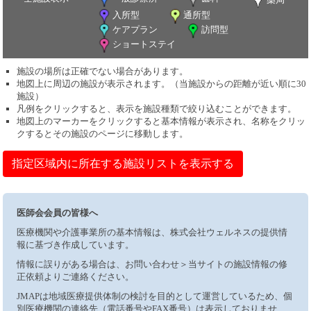
入所型
通所型
ケアプラン
訪問型
ショートステイ
施設の場所は正確でない場合があります。
地図上に周辺の施設が表示されます。（当施設からの距離が近い順に30
施設）
凡例をクリックすると、表示を施設種類で絞り込むことができます。
地図上のマーカーをクリックすると基本情報が表示され、名称をクリッ
クするとその施設のページに移動します。
指定区域内に所在する施設リストを表示する
医師会会員の皆様へ
医療機関や介護事業所の基本情報は、株式会社ウェルネスの提供情
報に基づき作成しています。
情報に誤りがある場合は、お問い合わせ＞当サイトの施設情報の修
正依頼よりご連絡ください。
JMAPは地域医療提供体制の検討を目的として運営しているため、個
別医療機関の連絡先（電話番号やFAX番号）は表示しておりませ