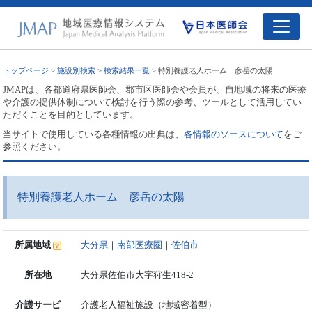
トップページ
>
施設別検索
>
検索結果一覧
> 特別養護老人ホーム 彦岳の太陽
JMAPは、各都道府県医師会、郡市区医師会や会員が、自地域の将来の医療
や介護の提供体制について検討を行う際の参考、ツールとして活用してい
ただくことを目的としています。
当サイトで使用している各種情報の出典は、
各情報のソースについて
をご
参照ください。
特別養護老人ホーム 彦岳の太陽
所属地域
大分県
｜
南部医療圏
｜
佐伯市
所在地
大分県佐伯市大字狩生418-2
介護サービ
介護老人福祉施設（地域密着型）