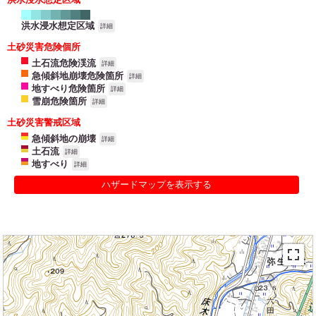
洪水浸水想定区域
詳細
土砂災害危険個所
土石流危険渓流
詳細
急傾斜地崩壊危険箇所
詳細
地すべり危険箇所
詳細
雪崩危険箇所
詳細
土砂災害警戒区域
急傾斜地の崩壊
詳細
土石流
詳細
地すべり
詳細
ハザードマップを表示する