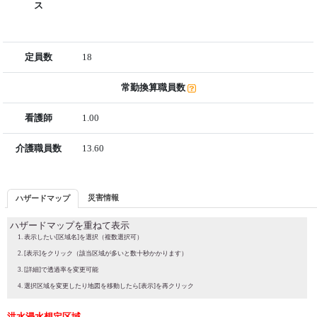
ス
定員数
18
常勤換算職員数
看護師
1.00
介護職員数
13.60
災害情報
ハザードマップ
ハザードマップを重ねて表示
表示したい[区域名]を選択（複数選択可）
[表示]をクリック（該当区域が多いと数十秒かかります）
[詳細]で透過率を変更可能
選択区域を変更したり地図を移動したら[表示]を再クリック
洪水浸水想定区域