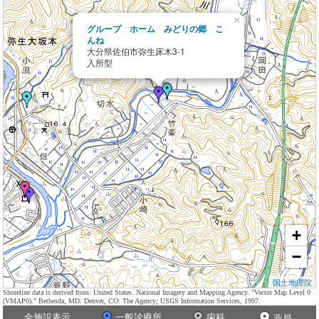
×
グループ ホーム みどりの郷 こ
んね
大分県佐伯市弥生床木3-1
入所型
+
−
国土地理院
Shoreline data is derived from: United States. National Imagery and Mapping Agency. "Vector Map Level 0
(VMAP0)." Bethesda, MD: Denver, CO: The Agency; USGS Information Services, 1997.
全施設表示
一般診療所
歯科
薬局