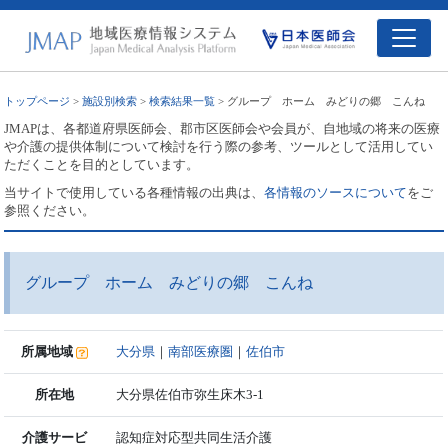
トップページ
>
施設別検索
>
検索結果一覧
> グループ ホーム みどりの郷 こんね
JMAPは、各都道府県医師会、郡市区医師会や会員が、自地域の将来の医療
や介護の提供体制について検討を行う際の参考、ツールとして活用してい
ただくことを目的としています。
当サイトで使用している各種情報の出典は、
各情報のソースについて
をご
参照ください。
グループ ホーム みどりの郷 こんね
所属地域
大分県
｜
南部医療圏
｜
佐伯市
所在地
大分県佐伯市弥生床木3-1
介護サービ
認知症対応型共同生活介護