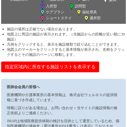
入所型
訪問型
ケアプラン
福祉用具
ショートステイ
通所型
施設の場所は正確でない場合があります。
地図上に周辺の施設が表示されます。（当施設からの距離が近い順に30
施設）
凡例をクリックすると、表示を施設種類で絞り込むことができます。
地図上のマーカーをクリックすると基本情報が表示され、名称をクリッ
クするとその施設のページに移動します。
指定区域内に所在する施設リストを表示する
医師会会員の皆様へ
医療機関や介護事業所の基本情報は、株式会社ウェルネスの提供情
報に基づき作成しています。
情報に誤りがある場合は、お問い合わせ＞当サイトの施設情報の修
正依頼よりご連絡ください。
JMAPは地域医療提供体制の検討を目的として運営しているため、個
別医療機関の連絡先（電話番号やFAX番号）は表示しておりませ