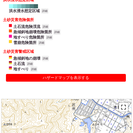
洪水浸水想定区域
詳細
土砂災害危険個所
土石流危険渓流
詳細
急傾斜地崩壊危険箇所
詳細
地すべり危険箇所
詳細
雪崩危険箇所
詳細
土砂災害警戒区域
急傾斜地の崩壊
詳細
土石流
詳細
地すべり
詳細
ハザードマップを表示する