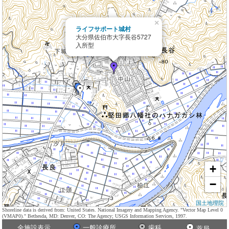
×
ライフサポート城村
大分県佐伯市大字長谷5727
入所型
+
−
国土地理院
Shoreline data is derived from: United States. National Imagery and Mapping Agency. "Vector Map Level 0
(VMAP0)." Bethesda, MD: Denver, CO: The Agency; USGS Information Services, 1997.
全施設表示
一般診療所
歯科
薬局