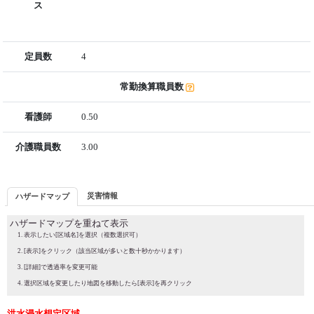
ス
定員数
4
常勤換算職員数
看護師
0.50
介護職員数
3.00
災害情報
ハザードマップ
ハザードマップを重ねて表示
表示したい[区域名]を選択（複数選択可）
[表示]をクリック（該当区域が多いと数十秒かかります）
[詳細]で透過率を変更可能
選択区域を変更したり地図を移動したら[表示]を再クリック
洪水浸水想定区域