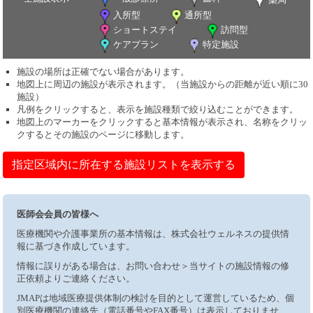
入所型
通所型
ショートステイ
訪問型
ケアプラン
特定施設
施設の場所は正確でない場合があります。
地図上に周辺の施設が表示されます。（当施設からの距離が近い順に30
施設）
凡例をクリックすると、表示を施設種類で絞り込むことができます。
地図上のマーカーをクリックすると基本情報が表示され、名称をクリッ
クするとその施設のページに移動します。
指定区域内に所在する施設リストを表示する
医師会会員の皆様へ
医療機関や介護事業所の基本情報は、株式会社ウェルネスの提供情
報に基づき作成しています。
情報に誤りがある場合は、お問い合わせ＞当サイトの施設情報の修
正依頼よりご連絡ください。
JMAPは地域医療提供体制の検討を目的として運営しているため、個
別医療機関の連絡先（電話番号やFAX番号）は表示しておりませ