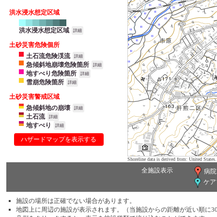
洪水浸水想定区域
洪水浸水想定区域
詳細
土砂災害危険個所
土石流危険渓流
詳細
急傾斜地崩壊危険箇所
詳細
地すべり危険箇所
詳細
雪崩危険箇所
詳細
土砂災害警戒区域
急傾斜地の崩壊
詳細
土石流
詳細
地すべり
詳細
ハザードマップを表示する
Shoreline data is derived from: United Sta
全施設表示
病院
ケア
施設の場所は正確でない場合があります。
地図上に周辺の施設が表示されます。（当施設からの距離が近い順に3