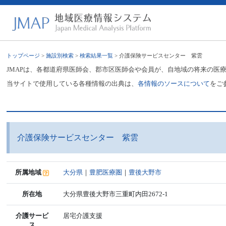
トップページ
>
施設別検索
>
検索結果一覧
> 介護保険サービスセンター 紫雲
JMAPは、各都道府県医師会、郡市区医師会や会員が、自地域の将来の医
当サイトで使用している各種情報の出典は、
各情報のソースについて
をご
介護保険サービスセンター 紫雲
所属地域
大分県
｜
豊肥医療圏
｜
豊後大野市
所在地
大分県豊後大野市三重町内田2672-1
介護サービ
居宅介護支援
ス