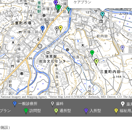
ケアプラン
tes. National Imagery and Mapping Agency. "Vector Map Level 0 (VMAP0)." Bethesda, MD: Denver, CO: The Ag
一般診療所
歯科
薬
プラン
訪問型
通所型
入所型
福祉用
0施設）