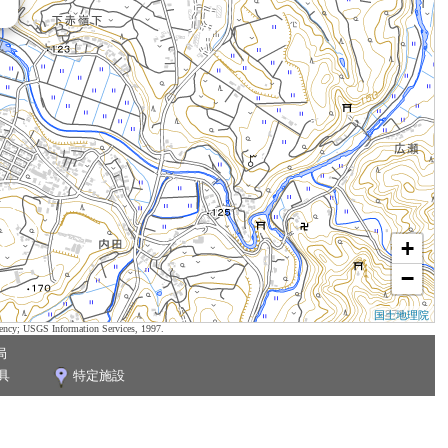
+
−
国土地理院
ency; USGS Information Services, 1997.
局
具
特定施設