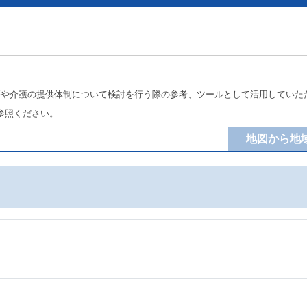
療や介護の提供体制について検討を行う際の参考、ツールとして活用していた
参照ください。
地図から地