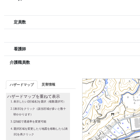
定員数
看護師
介護職員数
災害情報
ハザードマップ
ハザードマップを重ねて表示
表示したい[区域名]を選択（複数選択可）
[表示]をクリック（該当区域が多いと数十
秒かかります）
[詳細]で透過率を変更可能
選択区域を変更したり地図を移動したら[表
示]を再クリック