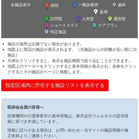
全施設表示
一般診療所
歯科
病院
薬局
訪問型
入所型
通所型
ショートステイ
ケアプラン
特定施設
施設の場所は正確でない場合があります。
地図上に周辺の施設が表示されます。（当施設からの距離が近い順に30
施設）
凡例をクリックすると、表示を施設種類で絞り込むことができます。
地図上のマーカーをクリックすると基本情報が表示され、名称をクリッ
クするとその施設のページに移動します。
指定区域内に所在する施設リストを表示する
医師会会員の皆様へ
医療機関や介護事業所の基本情報は、株式会社ウェルネスの提供情
報に基づき作成しています。
情報に誤りがある場合は、お問い合わせ＞当サイトの施設情報の修
正依頼よりご連絡ください。