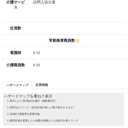
介護サービ
訪問入浴介護
ス
定員数
常勤換算職員数
看護師
0.10
介護職員数
0.50
災害情報
ハザードマップ
ハザードマップを重ねて表示
表示したい[区域名]を選択（複数選択可）
[表示]をクリック（該当区域が多いと数十秒かかります）
[詳細]で透過率を変更可能
選択区域を変更したり地図を移動したら[表示]を再クリック