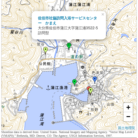
×
佐伯市社協訪問入浴サービスセンタ
ー かまえ
大分県佐伯市蒲江大字蒲江浦3522-5
訪問型
+
−
国土地理院
Shoreline data is derived from: United States. National Imagery and Mapping Agency. "Vector Map Level 0
(VMAP0)." Bethesda, MD: Denver, CO: The Agency; USGS Information Services, 1997.