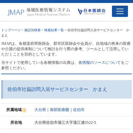
トップページ
>
施設別検索
>
検索結果一覧
> 佐伯市社協訪問入浴サービスセンター か
まえ
JMAPは、各都道府県医師会、郡市区医師会や会員が、自地域の将来の医療
や介護の提供体制について検討を行う際の参考、ツールとして活用してい
ただくことを目的としています。
当サイトで使用している各種情報の出典は、
各情報のソースについて
をご
参照ください。
佐伯市社協訪問入浴サービスセンター かまえ
所属地域
大分県
｜
南部医療圏
｜
佐伯市
所在地
大分県佐伯市蒲江大字蒲江浦3522-5