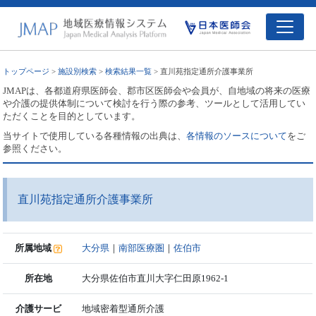
トップページ
>
施設別検索
>
検索結果一覧
> 直川苑指定通所介護事業所
JMAPは、各都道府県医師会、郡市区医師会や会員が、自地域の将来の医療
や介護の提供体制について検討を行う際の参考、ツールとして活用してい
ただくことを目的としています。
当サイトで使用している各種情報の出典は、
各情報のソースについて
をご
参照ください。
直川苑指定通所介護事業所
所属地域
大分県
｜
南部医療圏
｜
佐伯市
所在地
大分県佐伯市直川大字仁田原1962-1
介護サービ
地域密着型通所介護