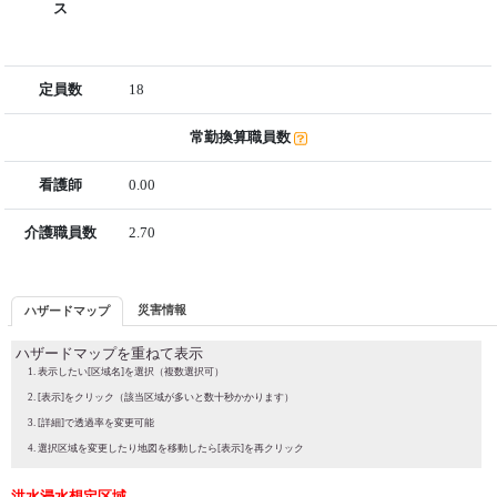
ス
定員数
18
常勤換算職員数
看護師
0.00
介護職員数
2.70
災害情報
ハザードマップ
ハザードマップを重ねて表示
表示したい[区域名]を選択（複数選択可）
[表示]をクリック（該当区域が多いと数十秒かかります）
[詳細]で透過率を変更可能
選択区域を変更したり地図を移動したら[表示]を再クリック
洪水浸水想定区域