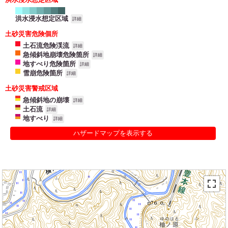
洪水浸水想定区域
詳細
土砂災害危険個所
土石流危険渓流
詳細
急傾斜地崩壊危険箇所
詳細
地すべり危険箇所
詳細
雪崩危険箇所
詳細
土砂災害警戒区域
急傾斜地の崩壊
詳細
土石流
詳細
地すべり
詳細
ハザードマップを表示する