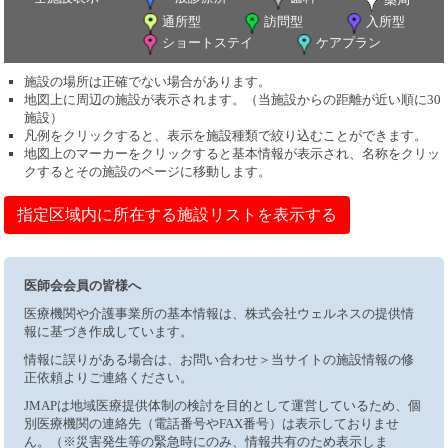
通所型
訪問型
入所型
ショートステイ
ケアプラン
施設の場所は正確でない場合があります。
地図上に周辺の施設が表示されます。（当施設からの距離が近い順に30
施設）
凡例をクリックすると、表示を施設種類で絞り込むことができます。
地図上のマーカーをクリックすると基本情報が表示され、名称をクリッ
クするとその施設のページに移動します。
指定区域内に所在する施設リストを表示する
医師会会員の皆様へ
医療機関や介護事業所の基本情報は、株式会社ウェルネスの提供情
報に基づき作成しています。
情報に誤りがある場合は、お問い合わせ＞当サイトの施設情報の修
正依頼よりご連絡ください。
JMAPは地域医療提供体制の検討を目的として運営しているため、個
別医療機関の連絡先（電話番号やFAX番号）は表示しておりませ
ん。（※災害発生等の緊急時にのみ、情報共有のため表示しま