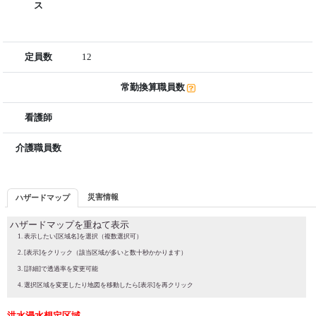
ス
定員数
12
常勤換算職員数
看護師
介護職員数
災害情報
ハザードマップ
ハザードマップを重ねて表示
表示したい[区域名]を選択（複数選択可）
[表示]をクリック（該当区域が多いと数十秒かかります）
[詳細]で透過率を変更可能
選択区域を変更したり地図を移動したら[表示]を再クリック
洪水浸水想定区域