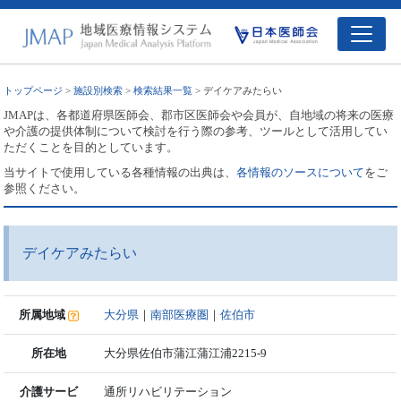
トップページ
>
施設別検索
>
検索結果一覧
> デイケアみたらい
JMAPは、各都道府県医師会、郡市区医師会や会員が、自地域の将来の医療
や介護の提供体制について検討を行う際の参考、ツールとして活用してい
ただくことを目的としています。
当サイトで使用している各種情報の出典は、
各情報のソースについて
をご
参照ください。
デイケアみたらい
所属地域
大分県
｜
南部医療圏
｜
佐伯市
所在地
大分県佐伯市蒲江蒲江浦2215-9
介護サービ
通所リハビリテーション