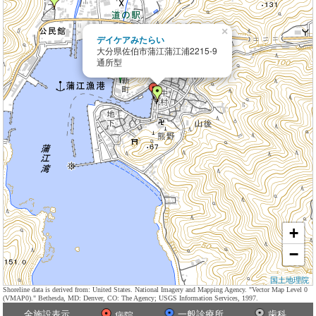
×
デイケアみたらい
大分県佐伯市蒲江蒲江浦2215-9
通所型
+
−
国土地理院
Shoreline data is derived from: United States. National Imagery and Mapping Agency. "Vector Map Level 0
(VMAP0)." Bethesda, MD: Denver, CO: The Agency; USGS Information Services, 1997.
全施設表示
一般診療所
歯科
病院