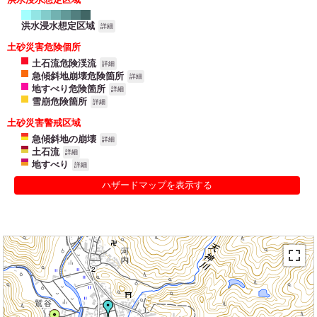
洪水浸水想定区域
詳細
土砂災害危険個所
土石流危険渓流
詳細
急傾斜地崩壊危険箇所
詳細
地すべり危険箇所
詳細
雪崩危険箇所
詳細
土砂災害警戒区域
急傾斜地の崩壊
詳細
土石流
詳細
地すべり
詳細
ハザードマップを表示する