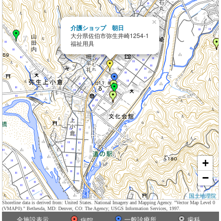
×
介護ショップ 朝日
大分県佐伯市弥生井崎1254-1
福祉用具
+
−
国土地理院
Shoreline data is derived from: United States. National Imagery and Mapping Agency. "Vector Map Level 0
(VMAP0)." Bethesda, MD: Denver, CO: The Agency; USGS Information Services, 1997.
全施設表示
一般診療所
歯科
病院