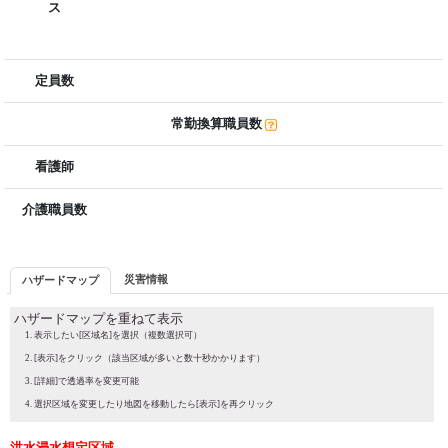
ス
定員数
常勤換算職員数
看護師
介護職員数
災害情報
ハザードマップ
ハザードマップを重ねて表示
表示したい[区域名]を選択（複数選択可）
[表示]をクリック（該当区域が多いと数十秒かかります）
[詳細]で透過率を変更可能
選択区域を変更したり地図を移動したら[表示]を再クリック
洪水浸水想定区域