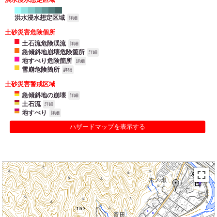
洪水浸水想定区域
詳細
土砂災害危険個所
土石流危険渓流
詳細
急傾斜地崩壊危険箇所
詳細
地すべり危険箇所
詳細
雪崩危険箇所
詳細
土砂災害警戒区域
急傾斜地の崩壊
詳細
土石流
詳細
地すべり
詳細
ハザードマップを表示する