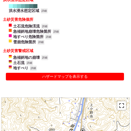
洪水浸水想定区域
詳細
土砂災害危険個所
土石流危険渓流
詳細
急傾斜地崩壊危険箇所
詳細
地すべり危険箇所
詳細
雪崩危険箇所
詳細
土砂災害警戒区域
急傾斜地の崩壊
詳細
土石流
詳細
地すべり
詳細
ハザードマップを表示する