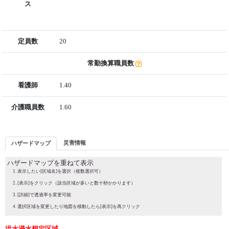
ス
定員数
20
常勤換算職員数
看護師
1.40
介護職員数
1.60
災害情報
ハザードマップ
ハザードマップを重ねて表示
表示したい[区域名]を選択（複数選択可）
[表示]をクリック（該当区域が多いと数十秒かかります）
[詳細]で透過率を変更可能
選択区域を変更したり地図を移動したら[表示]を再クリック
洪水浸水想定区域