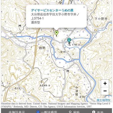
×
デイサービスセンターうめの里
大分県佐伯市宇目大字小野市字井ノ
上3754-1
通所型
+
−
国土地理院
Shoreline data is derived from: United States. National Imagery and Mapping Agency. "Vector Map Level 0
(VMAP0)." Bethesda, MD: Denver, CO: The Agency; USGS Information Services, 1997.
全施設表示
一般診療所
歯科
薬局