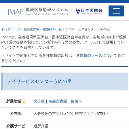
トップページ
>
施設別検索
>
検索結果一覧
> デイサービスセンターうめの里
JMAPは、各都道府県医師会、郡市区医師会や会員が、自地域の将来の医療
や介護の提供体制について検討を行う際の参考、ツールとして活用してい
ただくことを目的としています。
当サイトで使用している各種情報の出典は、
各情報のソースについて
をご
参照ください。
デイサービスセンターうめの里
所属地域
大分県
｜
南部医療圏
｜
佐伯市
所在地
大分県佐伯市宇目大字小野市字井ノ上3754-1
介護サービ
通所介護