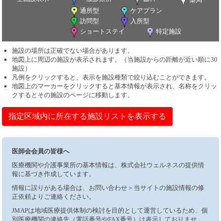
通所型
ケアプラン
訪問型
入所型
ショートステイ
特定施設
施設の場所は正確でない場合があります。
地図上に周辺の施設が表示されます。（当施設からの距離が近い順に30
施設）
凡例をクリックすると、表示を施設種類で絞り込むことができます。
地図上のマーカーをクリックすると基本情報が表示され、名称をクリッ
クするとその施設のページに移動します。
指定区域内に所在する施設リストを表示する
医師会会員の皆様へ
医療機関や介護事業所の基本情報は、株式会社ウェルネスの提供情
報に基づき作成しています。
情報に誤りがある場合は、お問い合わせ＞当サイトの施設情報の修
正依頼よりご連絡ください。
JMAPは地域医療提供体制の検討を目的として運営しているため、個
別医療機関の連絡先（電話番号やFAX番号）は表示しておりませ