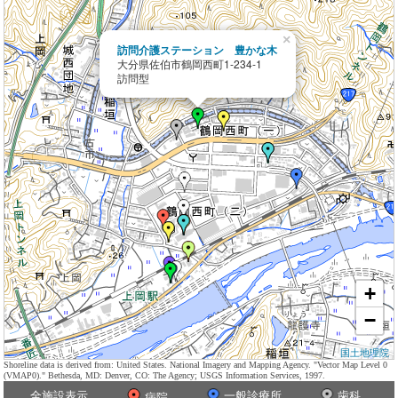
×
訪問介護ステーション 豊かな木
大分県佐伯市鶴岡西町1-234-1
訪問型
+
−
国土地理院
Shoreline data is derived from: United States. National Imagery and Mapping Agency. "Vector Map Level 0
(VMAP0)." Bethesda, MD: Denver, CO: The Agency; USGS Information Services, 1997.
全施設表示
一般診療所
歯科
病院