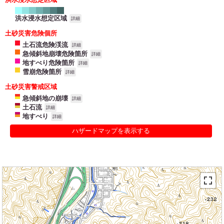
洪水浸水想定区域
詳細
土砂災害危険個所
土石流危険渓流
詳細
急傾斜地崩壊危険箇所
詳細
地すべり危険箇所
詳細
雪崩危険箇所
詳細
土砂災害警戒区域
急傾斜地の崩壊
詳細
土石流
詳細
地すべり
詳細
ハザードマップを表示する