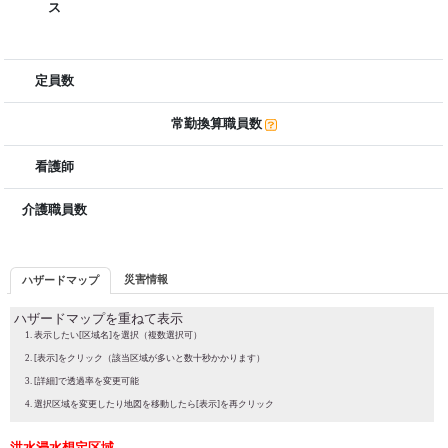
ス
定員数
常勤換算職員数
看護師
介護職員数
災害情報
ハザードマップ
ハザードマップを重ねて表示
表示したい[区域名]を選択（複数選択可）
[表示]をクリック（該当区域が多いと数十秒かかります）
[詳細]で透過率を変更可能
選択区域を変更したり地図を移動したら[表示]を再クリック
洪水浸水想定区域