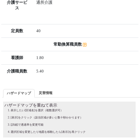
介護サービ
通所介護
ス
定員数
40
常勤換算職員数
看護師
1.80
介護職員数
5.40
災害情報
ハザードマップ
ハザードマップを重ねて表示
表示したい[区域名]を選択（複数選択可）
[表示]をクリック（該当区域が多いと数十秒かかります）
[詳細]で透過率を変更可能
選択区域を変更したり地図を移動したら[表示]を再クリック