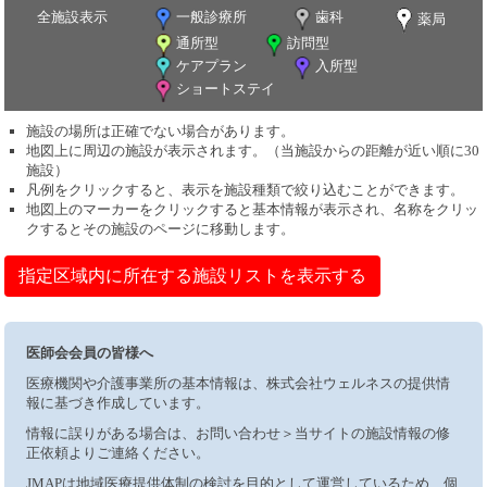
全施設表示
一般診療所
歯科
薬局
通所型
訪問型
ケアプラン
入所型
ショートステイ
施設の場所は正確でない場合があります。
地図上に周辺の施設が表示されます。（当施設からの距離が近い順に30
施設）
凡例をクリックすると、表示を施設種類で絞り込むことができます。
地図上のマーカーをクリックすると基本情報が表示され、名称をクリッ
クするとその施設のページに移動します。
指定区域内に所在する施設リストを表示する
医師会会員の皆様へ
医療機関や介護事業所の基本情報は、株式会社ウェルネスの提供情
報に基づき作成しています。
情報に誤りがある場合は、お問い合わせ＞当サイトの施設情報の修
正依頼よりご連絡ください。
JMAPは地域医療提供体制の検討を目的として運営しているため、個