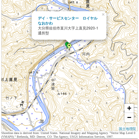
×
デイ・サービスセンター ロイヤル
なおかわ
大分県佐伯市直川大字上直見2920-1
通所型
+
−
国土地理院
Shoreline data is derived from: United States. National Imagery and Mapping Agency. "Vector Map Level 0
(VMAP0)." Bethesda, MD: Denver, CO: The Agency; USGS Information Services, 1997.