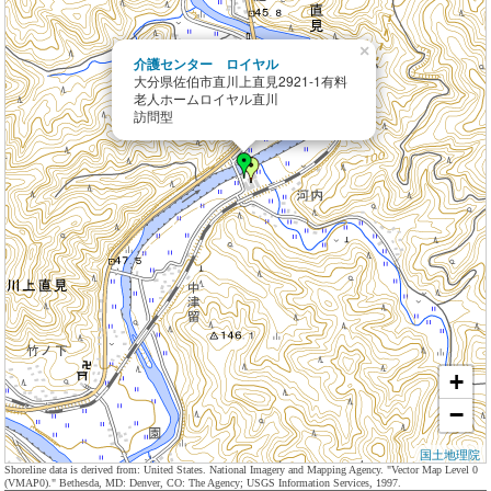
×
介護センター ロイヤル
大分県佐伯市直川上直見2921-1有料
老人ホームロイヤル直川
訪問型
+
−
国土地理院
Shoreline data is derived from: United States. National Imagery and Mapping Agency. "Vector Map Level 0
(VMAP0)." Bethesda, MD: Denver, CO: The Agency; USGS Information Services, 1997.