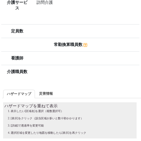
介護サービ
訪問介護
ス
定員数
常勤換算職員数
看護師
介護職員数
災害情報
ハザードマップ
ハザードマップを重ねて表示
表示したい[区域名]を選択（複数選択可）
[表示]をクリック（該当区域が多いと数十秒かかります）
[詳細]で透過率を変更可能
選択区域を変更したり地図を移動したら[表示]を再クリック