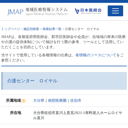
トップページ
>
施設別検索
>
検索結果一覧
> 介護センター ロイヤル
JMAPは、各都道府県医師会、郡市区医師会や会員が、自地域の将来の医療
や介護の提供体制について検討を行う際の参考、ツールとして活用してい
ただくことを目的としています。
当サイトで使用している各種情報の出典は、
各情報のソースについて
をご
参照ください。
介護センター ロイヤル
所属地域
大分県
｜
南部医療圏
｜
佐伯市
所在地
大分県佐伯市直川上直見2921-1有料老人ホームロイヤ
ル直川