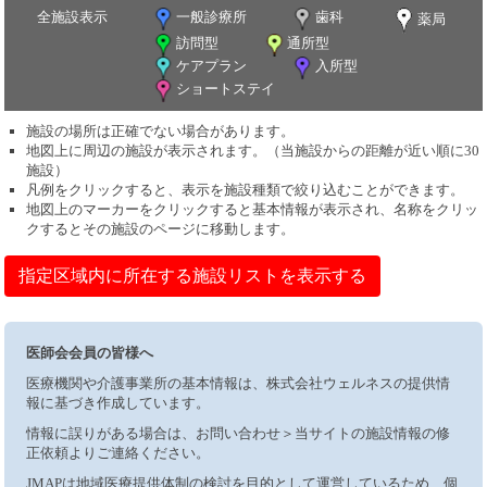
全施設表示
一般診療所
歯科
薬局
訪問型
通所型
ケアプラン
入所型
ショートステイ
施設の場所は正確でない場合があります。
地図上に周辺の施設が表示されます。（当施設からの距離が近い順に30
施設）
凡例をクリックすると、表示を施設種類で絞り込むことができます。
地図上のマーカーをクリックすると基本情報が表示され、名称をクリッ
クするとその施設のページに移動します。
指定区域内に所在する施設リストを表示する
医師会会員の皆様へ
医療機関や介護事業所の基本情報は、株式会社ウェルネスの提供情
報に基づき作成しています。
情報に誤りがある場合は、お問い合わせ＞当サイトの施設情報の修
正依頼よりご連絡ください。
JMAPは地域医療提供体制の検討を目的として運営しているため、個