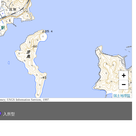
+
−
国土地理院
ency; USGS Information Services, 1997.
入所型