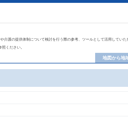
療や介護の提供体制について検討を行う際の参考、ツールとして活用していた
参照ください。
地図から地