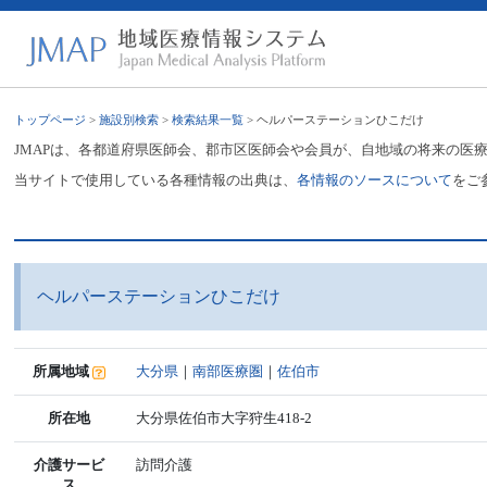
トップページ
>
施設別検索
>
検索結果一覧
> ヘルパーステーションひこだけ
JMAPは、各都道府県医師会、郡市区医師会や会員が、自地域の将来の医
当サイトで使用している各種情報の出典は、
各情報のソースについて
をご
ヘルパーステーションひこだけ
所属地域
大分県
｜
南部医療圏
｜
佐伯市
所在地
大分県佐伯市大字狩生418-2
介護サービ
訪問介護
ス