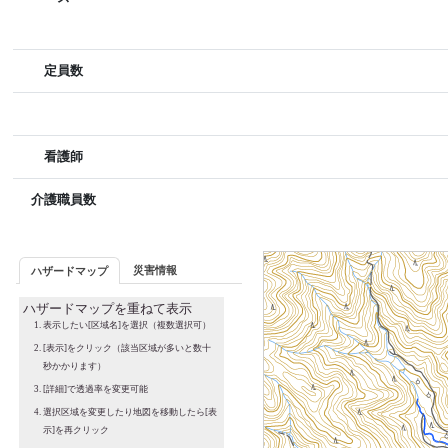
定員数
看護師
介護職員数
災害情報
ハザードマップ
ハザードマップを重ねて表示
表示したい[区域名]を選択（複数選択可）
[表示]をクリック（該当区域が多いと数十
秒かかります）
[詳細]で透過率を変更可能
選択区域を変更したり地図を移動したら[表
示]を再クリック