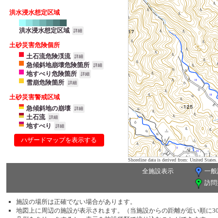
洪水浸水想定区域
洪水浸水想定区域
詳細
土砂災害危険個所
土石流危険渓流
詳細
急傾斜地崩壊危険箇所
詳細
地すべり危険箇所
詳細
雪崩危険箇所
詳細
土砂災害警戒区域
急傾斜地の崩壊
詳細
土石流
詳細
地すべり
詳細
ハザードマップを表示する
Shoreline data is derived from: United Sta
全施設表示
一般
訪問
施設の場所は正確でない場合があります。
地図上に周辺の施設が表示されます。（当施設からの距離が近い順に3