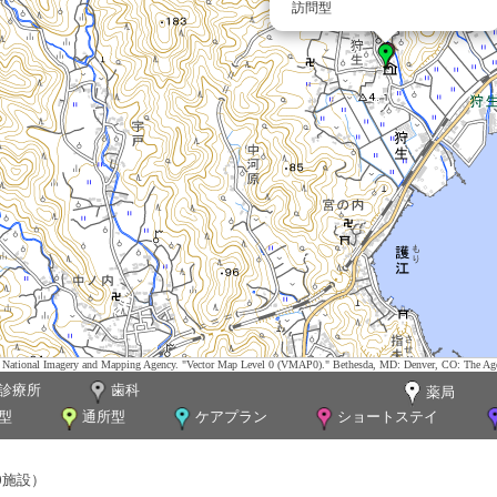
訪問型
tes. National Imagery and Mapping Agency. "Vector Map Level 0 (VMAP0)." Bethesda, MD: Denver, CO: The Ag
診療所
歯科
薬局
型
通所型
ケアプラン
ショートステイ
0施設）