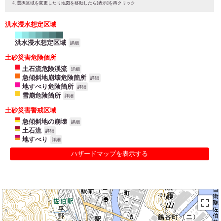
選択区域を変更したり地図を移動したら[表示]を再クリック
洪水浸水想定区域
洪水浸水想定区域
詳細
土砂災害危険個所
土石流危険渓流
詳細
急傾斜地崩壊危険箇所
詳細
地すべり危険箇所
詳細
雪崩危険箇所
詳細
土砂災害警戒区域
急傾斜地の崩壊
詳細
土石流
詳細
地すべり
詳細
ハザードマップを表示する