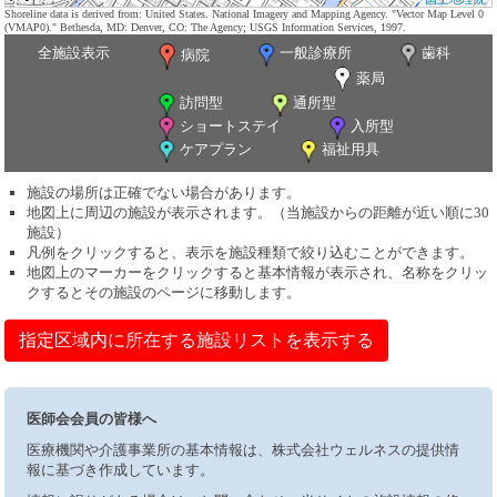
Shoreline data is derived from: United States. National Imagery and Mapping Agency. "Vector Map Level 0
(VMAP0)." Bethesda, MD: Denver, CO: The Agency; USGS Information Services, 1997.
全施設表示
一般診療所
歯科
病院
薬局
訪問型
通所型
ショートステイ
入所型
ケアプラン
福祉用具
施設の場所は正確でない場合があります。
地図上に周辺の施設が表示されます。（当施設からの距離が近い順に30
施設）
凡例をクリックすると、表示を施設種類で絞り込むことができます。
地図上のマーカーをクリックすると基本情報が表示され、名称をクリッ
クするとその施設のページに移動します。
指定区域内に所在する施設リストを表示する
医師会会員の皆様へ
医療機関や介護事業所の基本情報は、株式会社ウェルネスの提供情
報に基づき作成しています。