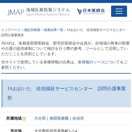
トップページ
>
施設別検索
>
検索結果一覧
> JAおおいた 佐伯福祉サービスセンター
訪問介護事業所
JMAPは、各都道府県医師会、郡市区医師会や会員が、自地域の将来の医療
や介護の提供体制について検討を行う際の参考、ツールとして活用してい
ただくことを目的としています。
当サイトで使用している各種情報の出典は、
各情報のソースについて
をご
参照ください。
JAおおいた 佐伯福祉サービスセンター 訪問介護事業
所
所属地域
大分県
｜
南部医療圏
｜
佐伯市
所在地
大分県佐伯市長島町1-2-4