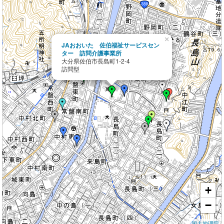
×
JAおおいた 佐伯福祉サービスセン
ター 訪問介護事業所
大分県佐伯市長島町1-2-4
訪問型
+
−
国土地理院