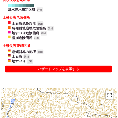
洪水浸水想定区域
詳細
土砂災害危険個所
土石流危険渓流
詳細
急傾斜地崩壊危険箇所
詳細
地すべり危険箇所
詳細
雪崩危険箇所
詳細
土砂災害警戒区域
急傾斜地の崩壊
詳細
土石流
詳細
地すべり
詳細
ハザードマップを表示する