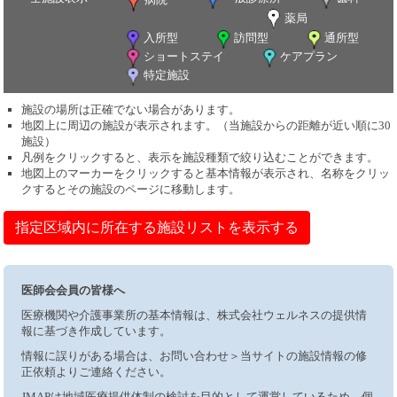
薬局
入所型
訪問型
通所型
ショートステイ
ケアプラン
特定施設
施設の場所は正確でない場合があります。
地図上に周辺の施設が表示されます。（当施設からの距離が近い順に30
施設）
凡例をクリックすると、表示を施設種類で絞り込むことができます。
地図上のマーカーをクリックすると基本情報が表示され、名称をクリッ
クするとその施設のページに移動します。
指定区域内に所在する施設リストを表示する
医師会会員の皆様へ
医療機関や介護事業所の基本情報は、株式会社ウェルネスの提供情
報に基づき作成しています。
情報に誤りがある場合は、お問い合わせ＞当サイトの施設情報の修
正依頼よりご連絡ください。
JMAPは地域医療提供体制の検討を目的として運営しているため、個