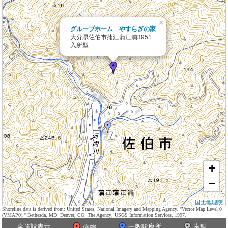
×
グループホーム やすらぎの家
大分県佐伯市蒲江蒲江浦3951
入所型
+
−
国土地理院
Shoreline data is derived from: United States. National Imagery and Mapping Agency. "Vector Map Level 0
(VMAP0)." Bethesda, MD: Denver, CO: The Agency; USGS Information Services, 1997.
全施設表示
一般診療所
歯科
病院