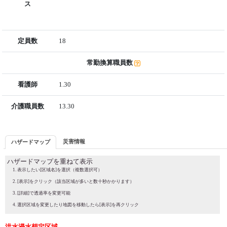
ス
定員数
18
常勤換算職員数
看護師
1.30
介護職員数
13.30
災害情報
ハザードマップ
ハザードマップを重ねて表示
表示したい[区域名]を選択（複数選択可）
[表示]をクリック（該当区域が多いと数十秒かかります）
[詳細]で透過率を変更可能
選択区域を変更したり地図を移動したら[表示]を再クリック
洪水浸水想定区域