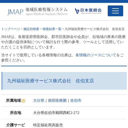
トップページ
>
施設別検索
>
検索結果一覧
> 九州福祉医療サービス株式会社 佐伯支店
JMAPは、各都道府県医師会、郡市区医師会や会員が、自地域の将来の医療
や介護の提供体制について検討を行う際の参考、ツールとして活用してい
ただくことを目的としています。
当サイトで使用している各種情報の出典は、
各情報のソースについて
をご
参照ください。
九州福祉医療サービス株式会社 佐伯支店
所属地域
大分県
｜
南部医療圏
｜
佐伯市
所在地
大分県佐伯市鶴岡西町2-272
介護サービ
特定福祉用具販売