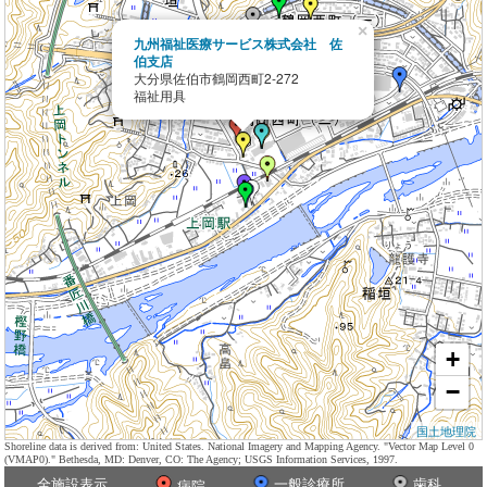
×
九州福祉医療サービス株式会社 佐
伯支店
大分県佐伯市鶴岡西町2-272
福祉用具
+
−
国土地理院
Shoreline data is derived from: United States. National Imagery and Mapping Agency. "Vector Map Level 0
(VMAP0)." Bethesda, MD: Denver, CO: The Agency; USGS Information Services, 1997.
全施設表示
一般診療所
歯科
病院