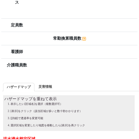
ス
定員数
常勤換算職員数
看護師
介護職員数
災害情報
ハザードマップ
ハザードマップを重ねて表示
表示したい[区域名]を選択（複数選択可）
[表示]をクリック（該当区域が多いと数十秒かかります）
[詳細]で透過率を変更可能
選択区域を変更したり地図を移動したら[表示]を再クリック
洪水浸水想定区域