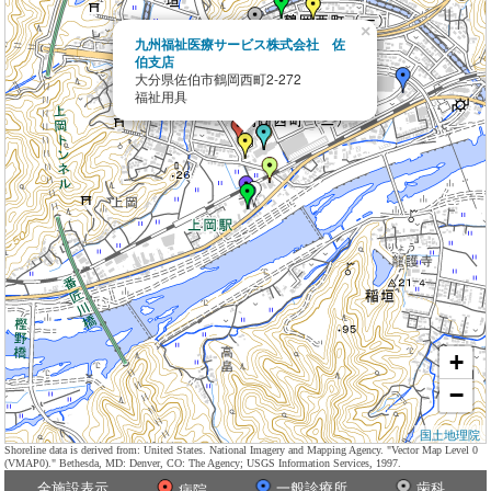
×
九州福祉医療サービス株式会社 佐
伯支店
大分県佐伯市鶴岡西町2-272
福祉用具
+
−
国土地理院
Shoreline data is derived from: United States. National Imagery and Mapping Agency. "Vector Map Level 0
(VMAP0)." Bethesda, MD: Denver, CO: The Agency; USGS Information Services, 1997.
全施設表示
一般診療所
歯科
病院