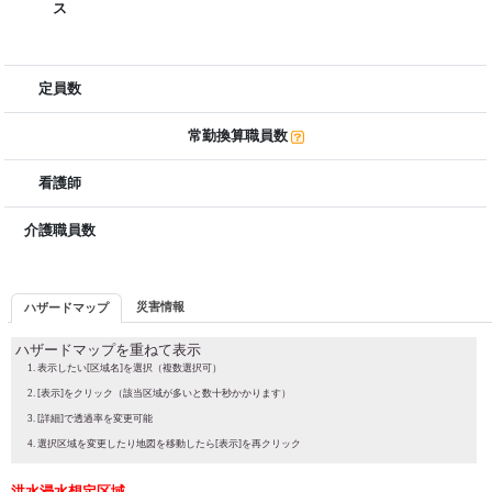
ス
定員数
常勤換算職員数
看護師
介護職員数
災害情報
ハザードマップ
ハザードマップを重ねて表示
表示したい[区域名]を選択（複数選択可）
[表示]をクリック（該当区域が多いと数十秒かかります）
[詳細]で透過率を変更可能
選択区域を変更したり地図を移動したら[表示]を再クリック
洪水浸水想定区域