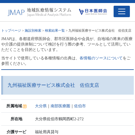
トップページ
>
施設別検索
>
検索結果一覧
> 九州福祉医療サービス株式会社 佐伯支店
JMAPは、各都道府県医師会、郡市区医師会や会員が、自地域の将来の医療
や介護の提供体制について検討を行う際の参考、ツールとして活用してい
ただくことを目的としています。
当サイトで使用している各種情報の出典は、
各情報のソースについて
をご
参照ください。
九州福祉医療サービス株式会社 佐伯支店
所属地域
大分県
｜
南部医療圏
｜
佐伯市
所在地
大分県佐伯市鶴岡西町2-272
介護サービ
福祉用具貸与