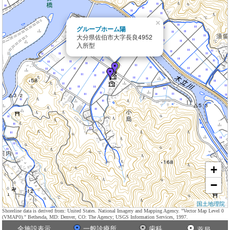
×
グループホーム陽
大分県佐伯市大字長良4952
入所型
+
−
国土地理院
Shoreline data is derived from: United States. National Imagery and Mapping Agency. "Vector Map Level 0
(VMAP0)." Bethesda, MD: Denver, CO: The Agency; USGS Information Services, 1997.
全施設表示
一般診療所
歯科
薬局