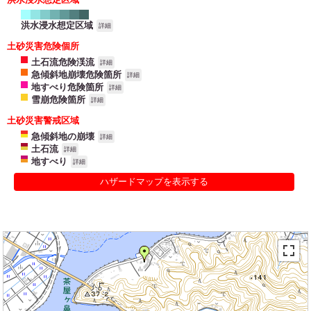
洪水浸水想定区域
詳細
土砂災害危険個所
土石流危険渓流
詳細
急傾斜地崩壊危険箇所
詳細
地すべり危険箇所
詳細
雪崩危険箇所
詳細
土砂災害警戒区域
急傾斜地の崩壊
詳細
土石流
詳細
地すべり
詳細
ハザードマップを表示する