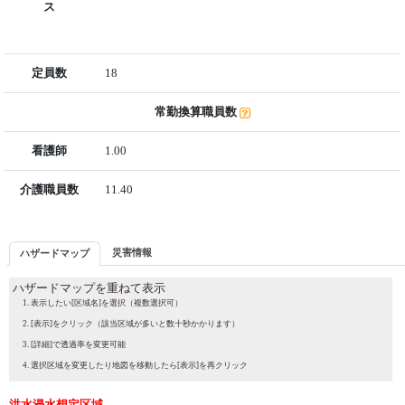
ス
定員数
18
常勤換算職員数
看護師
1.00
介護職員数
11.40
災害情報
ハザードマップ
ハザードマップを重ねて表示
表示したい[区域名]を選択（複数選択可）
[表示]をクリック（該当区域が多いと数十秒かかります）
[詳細]で透過率を変更可能
選択区域を変更したり地図を移動したら[表示]を再クリック
洪水浸水想定区域