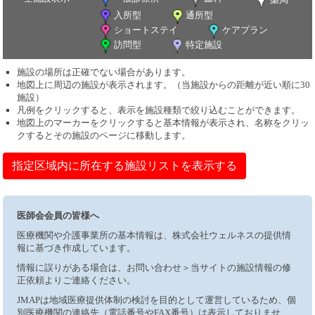
入所型
通所型
ショートステイ
ケアプラン
訪問型
特定施設
施設の場所は正確でない場合があります。
地図上に周辺の施設が表示されます。（当施設からの距離が近い順に30
施設）
凡例をクリックすると、表示を施設種類で絞り込むことができます。
地図上のマーカーをクリックすると基本情報が表示され、名称をクリッ
クするとその施設のページに移動します。
指定区域内に所在する施設リストを表示する
医師会会員の皆様へ
医療機関や介護事業所の基本情報は、株式会社ウェルネスの提供情
報に基づき作成しています。
情報に誤りがある場合は、お問い合わせ＞当サイトの施設情報の修
正依頼よりご連絡ください。
JMAPは地域医療提供体制の検討を目的として運営しているため、個
別医療機関の連絡先（電話番号やFAX番号）は表示しておりませ