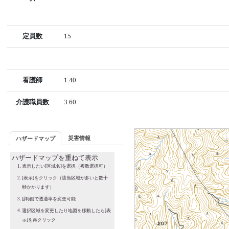
定員数
15
看護師
1.40
介護職員数
3.60
災害情報
ハザードマップ
ハザードマップを重ねて表示
表示したい[区域名]を選択（複数選択可）
[表示]をクリック（該当区域が多いと数十
秒かかります）
[詳細]で透過率を変更可能
選択区域を変更したり地図を移動したら[表
示]を再クリック