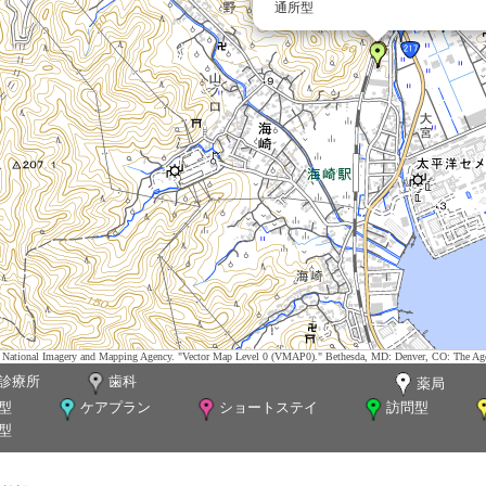
通所型
tes. National Imagery and Mapping Agency. "Vector Map Level 0 (VMAP0)." Bethesda, MD: Denver, CO: The Ag
診療所
歯科
薬局
型
ケアプラン
ショートステイ
訪問型
型