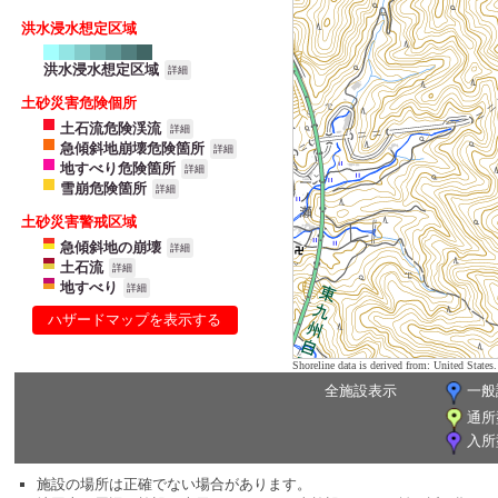
洪水浸水想定区域
洪水浸水想定区域
詳細
土砂災害危険個所
土石流危険渓流
詳細
急傾斜地崩壊危険箇所
詳細
地すべり危険箇所
詳細
雪崩危険箇所
詳細
土砂災害警戒区域
急傾斜地の崩壊
詳細
土石流
詳細
地すべり
詳細
ハザードマップを表示する
Shoreline data is derived from: United Sta
全施設表示
一般
通所
入所
施設の場所は正確でない場合があります。