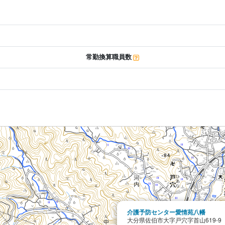
常勤換算職員数
介護予防センター愛情苑八幡
大分県佐伯市大字戸穴字首山619-9