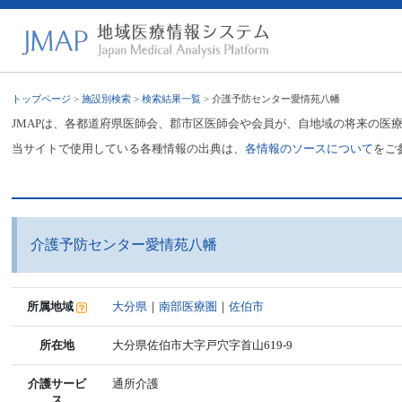
トップページ
>
施設別検索
>
検索結果一覧
> 介護予防センター愛情苑八幡
JMAPは、各都道府県医師会、郡市区医師会や会員が、自地域の将来の医
当サイトで使用している各種情報の出典は、
各情報のソースについて
をご
介護予防センター愛情苑八幡
所属地域
大分県
｜
南部医療圏
｜
佐伯市
所在地
大分県佐伯市大字戸穴字首山619-9
介護サービ
通所介護
ス