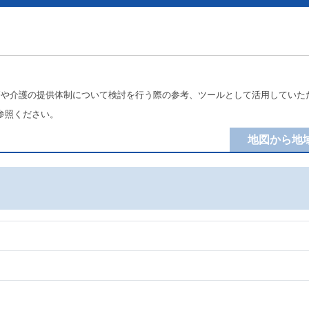
療や介護の提供体制について検討を行う際の参考、ツールとして活用していた
参照ください。
地図から地