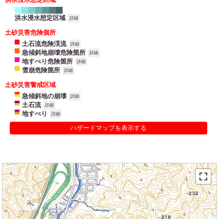
洪水浸水想定区域
詳細
土砂災害危険個所
土石流危険渓流
詳細
急傾斜地崩壊危険箇所
詳細
地すべり危険箇所
詳細
雪崩危険箇所
詳細
土砂災害警戒区域
急傾斜地の崩壊
詳細
土石流
詳細
地すべり
詳細
ハザードマップを表示する