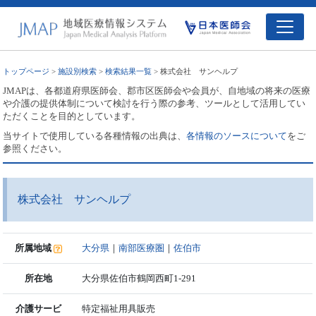
トップページ
>
施設別検索
>
検索結果一覧
> 株式会社 サンヘルプ
JMAPは、各都道府県医師会、郡市区医師会や会員が、自地域の将来の医療
や介護の提供体制について検討を行う際の参考、ツールとして活用してい
ただくことを目的としています。
当サイトで使用している各種情報の出典は、
各情報のソースについて
をご
参照ください。
株式会社 サンヘルプ
所属地域
大分県
｜
南部医療圏
｜
佐伯市
所在地
大分県佐伯市鶴岡西町1-291
介護サービ
特定福祉用具販売