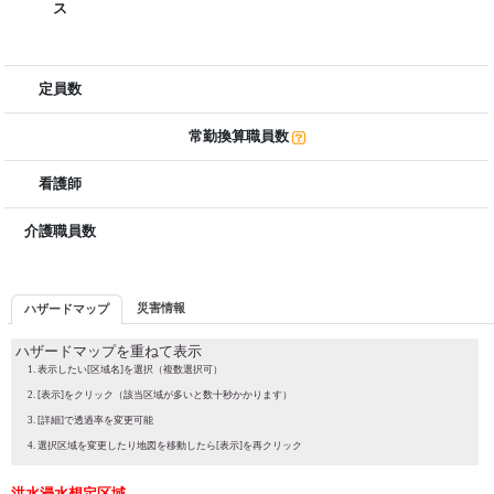
ス
定員数
常勤換算職員数
看護師
介護職員数
災害情報
ハザードマップ
ハザードマップを重ねて表示
表示したい[区域名]を選択（複数選択可）
[表示]をクリック（該当区域が多いと数十秒かかります）
[詳細]で透過率を変更可能
選択区域を変更したり地図を移動したら[表示]を再クリック
洪水浸水想定区域