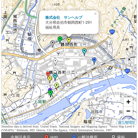
×
株式会社 サンヘルプ
大分県佐伯市鶴岡西町1-291
福祉用具
+
−
国土地理院
Shoreline data is derived from: United States. National Imagery and Mapping Agency. "Vector Map Level 0
(VMAP0)." Bethesda, MD: Denver, CO: The Agency; USGS Information Services, 1997.
全施設表示
一般診療所
歯科
病院