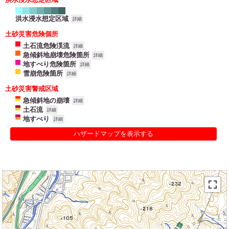
洪水浸水想定区域
詳細
土砂災害危険個所
土石流危険渓流
詳細
急傾斜地崩壊危険箇所
詳細
地すべり危険箇所
詳細
雪崩危険箇所
詳細
土砂災害警戒区域
急傾斜地の崩壊
詳細
土石流
詳細
地すべり
詳細
ハザードマップを表示する