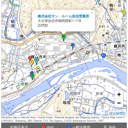
×
株式会社サン・ルーム佐伯営業所
大分県佐伯市鶴岡西町1-178
訪問型
+
−
国土地理院
Shoreline data is derived from: United States. National Imagery and Mapping Agency. "Vector Map Level 0
(VMAP0)." Bethesda, MD: Denver, CO: The Agency; USGS Information Services, 1997.
全施設表示
一般診療所
歯科
病院