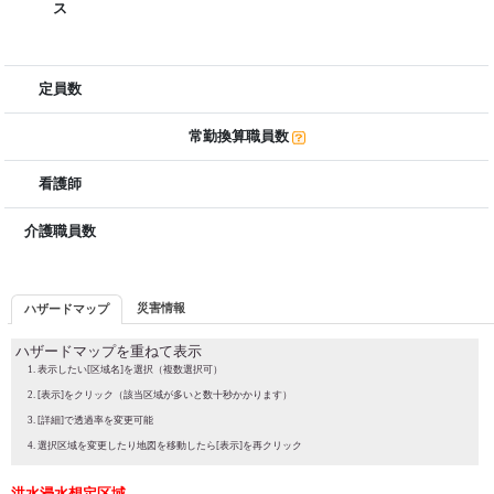
ス
定員数
常勤換算職員数
看護師
介護職員数
災害情報
ハザードマップ
ハザードマップを重ねて表示
表示したい[区域名]を選択（複数選択可）
[表示]をクリック（該当区域が多いと数十秒かかります）
[詳細]で透過率を変更可能
選択区域を変更したり地図を移動したら[表示]を再クリック
洪水浸水想定区域