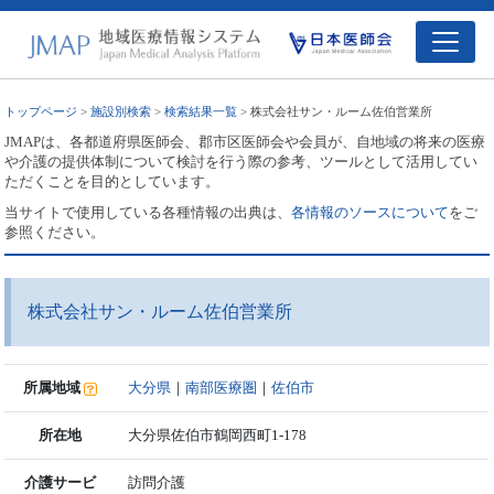
トップページ
>
施設別検索
>
検索結果一覧
> 株式会社サン・ルーム佐伯営業所
JMAPは、各都道府県医師会、郡市区医師会や会員が、自地域の将来の医療
や介護の提供体制について検討を行う際の参考、ツールとして活用してい
ただくことを目的としています。
当サイトで使用している各種情報の出典は、
各情報のソースについて
をご
参照ください。
株式会社サン・ルーム佐伯営業所
所属地域
大分県
｜
南部医療圏
｜
佐伯市
所在地
大分県佐伯市鶴岡西町1-178
介護サービ
訪問介護