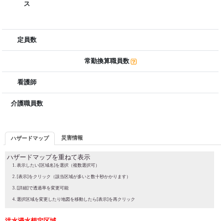
ス
定員数
常勤換算職員数
看護師
介護職員数
災害情報
ハザードマップ
ハザードマップを重ねて表示
表示したい[区域名]を選択（複数選択可）
[表示]をクリック（該当区域が多いと数十秒かかります）
[詳細]で透過率を変更可能
選択区域を変更したり地図を移動したら[表示]を再クリック
洪水浸水想定区域