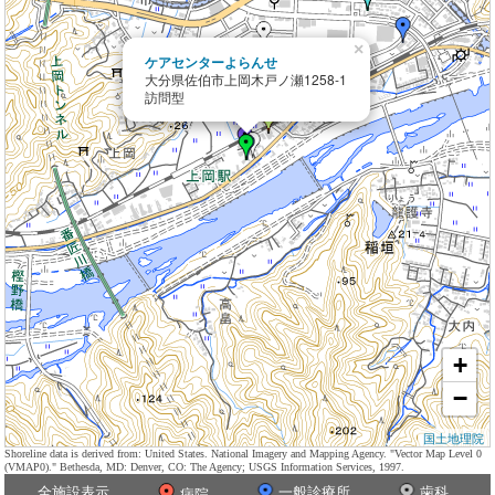
×
ケアセンターよらんせ
大分県佐伯市上岡木戸ノ瀬1258-1
訪問型
+
−
国土地理院
Shoreline data is derived from: United States. National Imagery and Mapping Agency. "Vector Map Level 0
(VMAP0)." Bethesda, MD: Denver, CO: The Agency; USGS Information Services, 1997.
全施設表示
一般診療所
歯科
病院