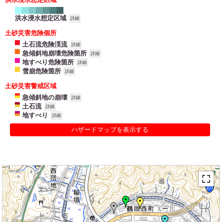
洪水浸水想定区域
詳細
土砂災害危険個所
土石流危険渓流
詳細
急傾斜地崩壊危険箇所
詳細
地すべり危険箇所
詳細
雪崩危険箇所
詳細
土砂災害警戒区域
急傾斜地の崩壊
詳細
土石流
詳細
地すべり
詳細
ハザードマップを表示する