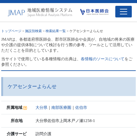
トップページ
>
施設別検索
>
検索結果一覧
> ケアセンターよらんせ
JMAPは、各都道府県医師会、郡市区医師会や会員が、自地域の将来の医療
や介護の提供体制について検討を行う際の参考、ツールとして活用してい
ただくことを目的としています。
当サイトで使用している各種情報の出典は、
各情報のソースについて
をご
参照ください。
ケアセンターよらんせ
所属地域
大分県
｜
南部医療圏
｜
佐伯市
所在地
大分県佐伯市上岡木戸ノ瀬1258-1
介護サービ
訪問介護