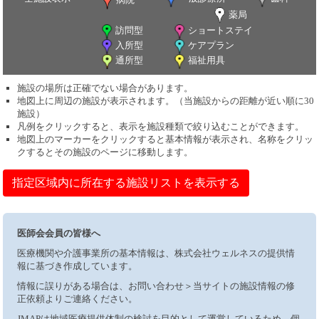
薬局
訪問型
ショートステイ
入所型
ケアプラン
通所型
福祉用具
施設の場所は正確でない場合があります。
地図上に周辺の施設が表示されます。（当施設からの距離が近い順に30
施設）
凡例をクリックすると、表示を施設種類で絞り込むことができます。
地図上のマーカーをクリックすると基本情報が表示され、名称をクリッ
クするとその施設のページに移動します。
指定区域内に所在する施設リストを表示する
医師会会員の皆様へ
医療機関や介護事業所の基本情報は、株式会社ウェルネスの提供情
報に基づき作成しています。
情報に誤りがある場合は、お問い合わせ＞当サイトの施設情報の修
正依頼よりご連絡ください。
JMAPは地域医療提供体制の検討を目的として運営しているため、個