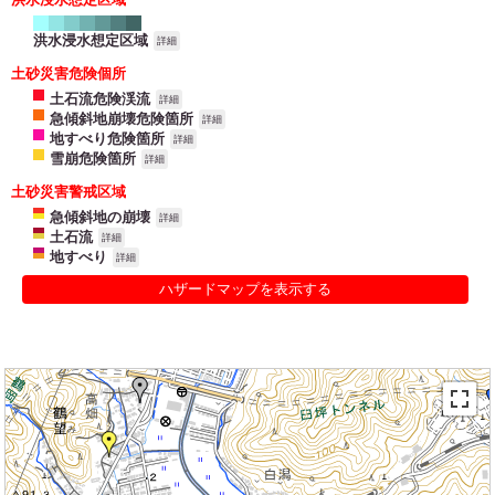
洪水浸水想定区域
詳細
土砂災害危険個所
土石流危険渓流
詳細
急傾斜地崩壊危険箇所
詳細
地すべり危険箇所
詳細
雪崩危険箇所
詳細
土砂災害警戒区域
急傾斜地の崩壊
詳細
土石流
詳細
地すべり
詳細
ハザードマップを表示する