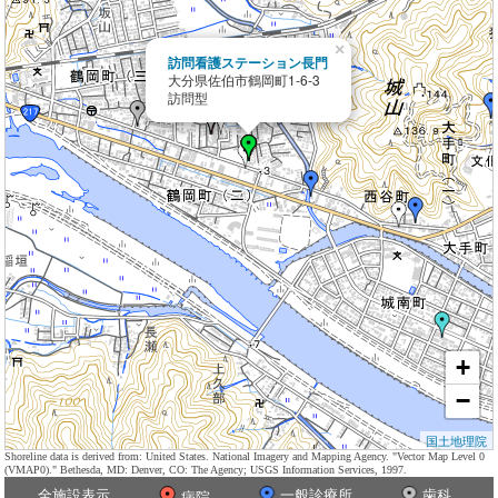
×
訪問看護ステーション長門
大分県佐伯市鶴岡町1-6-3
訪問型
+
−
国土地理院
Shoreline data is derived from: United States. National Imagery and Mapping Agency. "Vector Map Level 0
(VMAP0)." Bethesda, MD: Denver, CO: The Agency; USGS Information Services, 1997.
全施設表示
一般診療所
歯科
病院