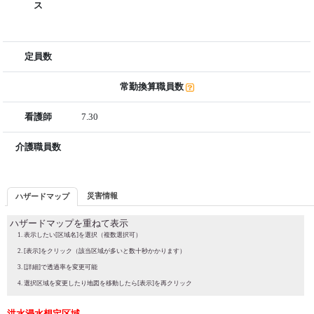
ス
定員数
常勤換算職員数
看護師
7.30
介護職員数
災害情報
ハザードマップ
ハザードマップを重ねて表示
表示したい[区域名]を選択（複数選択可）
[表示]をクリック（該当区域が多いと数十秒かかります）
[詳細]で透過率を変更可能
選択区域を変更したり地図を移動したら[表示]を再クリック
洪水浸水想定区域