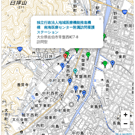
×
独立行政法人地域医療機能推進機
構 南海医療センター附属訪問看護
ステーション
大分県佐伯市常盤西町7-8
訪問型
+
−
国土地理院