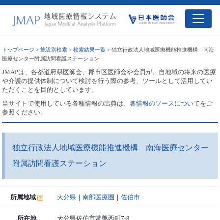
トップページ
>
施設別検索
>
検索結果一覧
> 独立行政法人地域医療機能推進機構 南海
医療センター附属訪問看護ステーション
JMAPは、各都道府県医師会、郡市区医師会や会員が、自地域の将来の医療
や介護の提供体制について検討を行う際の参考、ツールとして活用してい
ただくことを目的としています。
当サイトで使用している各種情報の出典は、
各情報のソースについて
をご
参照ください。
独立行政法人地域医療機能推進機構 南海医療センター
附属訪問看護ステーション
所属地域
大分県
｜
南部医療圏
｜
佐伯市
所在地
大分県佐伯市常盤西町7-8