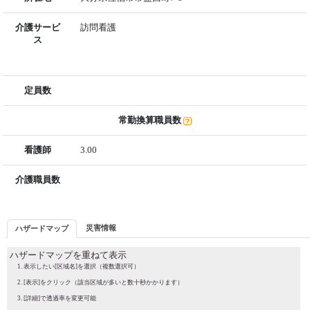
介護サービ
訪問看護
ス
定員数
常勤換算職員数
看護師
3.00
介護職員数
災害情報
ハザードマップ
ハザードマップを重ねて表示
表示したい[区域名]を選択（複数選択可）
[表示]をクリック（該当区域が多いと数十秒かかります）
[詳細]で透過率を変更可能