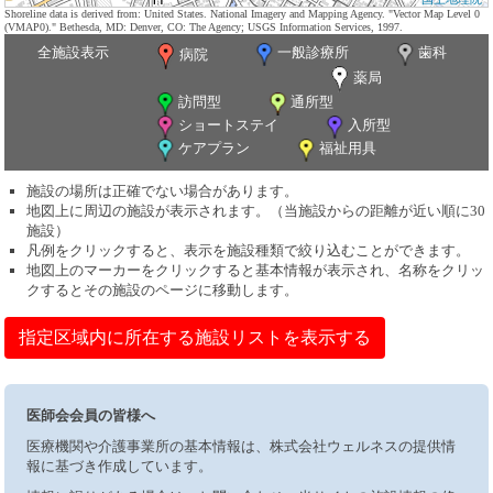
Shoreline data is derived from: United States. National Imagery and Mapping Agency. "Vector Map Level 0
(VMAP0)." Bethesda, MD: Denver, CO: The Agency; USGS Information Services, 1997.
全施設表示
一般診療所
歯科
病院
薬局
訪問型
通所型
ショートステイ
入所型
ケアプラン
福祉用具
施設の場所は正確でない場合があります。
地図上に周辺の施設が表示されます。（当施設からの距離が近い順に30
施設）
凡例をクリックすると、表示を施設種類で絞り込むことができます。
地図上のマーカーをクリックすると基本情報が表示され、名称をクリッ
クするとその施設のページに移動します。
指定区域内に所在する施設リストを表示する
医師会会員の皆様へ
医療機関や介護事業所の基本情報は、株式会社ウェルネスの提供情
報に基づき作成しています。