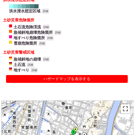
洪水浸水想定区域
詳細
土砂災害危険個所
土石流危険渓流
詳細
急傾斜地崩壊危険箇所
詳細
地すべり危険箇所
詳細
雪崩危険箇所
詳細
土砂災害警戒区域
急傾斜地の崩壊
詳細
土石流
詳細
地すべり
詳細
ハザードマップを表示する