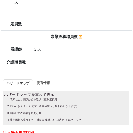
ス
定員数
常勤換算職員数
看護師
2.50
介護職員数
災害情報
ハザードマップ
ハザードマップを重ねて表示
表示したい[区域名]を選択（複数選択可）
[表示]をクリック（該当区域が多いと数十秒かかります）
[詳細]で透過率を変更可能
選択区域を変更したり地図を移動したら[表示]を再クリック
洪水浸水想定区域