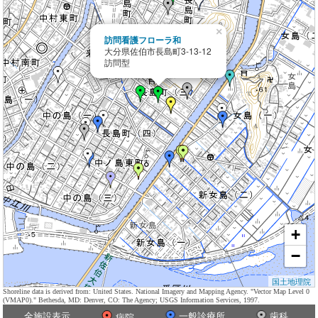
×
訪問看護フローラ和
大分県佐伯市長島町3-13-12
訪問型
+
−
国土地理院
Shoreline data is derived from: United States. National Imagery and Mapping Agency. "Vector Map Level 0
(VMAP0)." Bethesda, MD: Denver, CO: The Agency; USGS Information Services, 1997.
全施設表示
一般診療所
歯科
病院