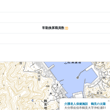
常勤換算職員数
×
介護老人保健施設 鶴見の太陽
大分県佐伯市鶴見大字沖松浦51