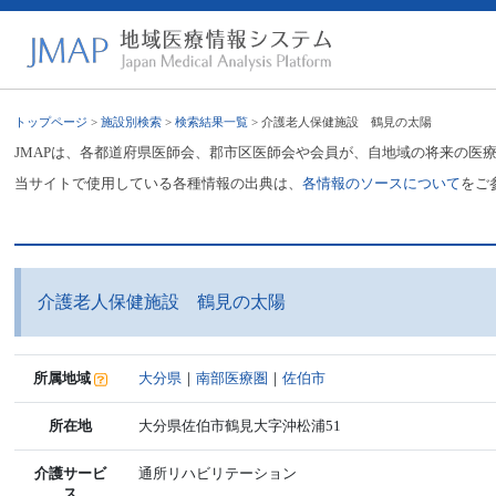
トップページ
>
施設別検索
>
検索結果一覧
> 介護老人保健施設 鶴見の太陽
JMAPは、各都道府県医師会、郡市区医師会や会員が、自地域の将来の医
当サイトで使用している各種情報の出典は、
各情報のソースについて
をご
介護老人保健施設 鶴見の太陽
所属地域
大分県
｜
南部医療圏
｜
佐伯市
所在地
大分県佐伯市鶴見大字沖松浦51
介護サービ
通所リハビリテーション
ス