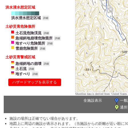
洪水浸水想定区域
洪水浸水想定区域
詳細
土砂災害危険個所
土石流危険渓流
詳細
急傾斜地崩壊危険箇所
詳細
地すべり危険箇所
詳細
雪崩危険箇所
詳細
土砂災害警戒区域
急傾斜地の崩壊
詳細
土石流
詳細
地すべり
詳細
ハザードマップを表示する
Shoreline data is derived from: United Sta
全施設表示
一般
通所
施設の場所は正確でない場合があります。
地図上に周辺の施設が表示されます。（当施設からの距離が近い順に3