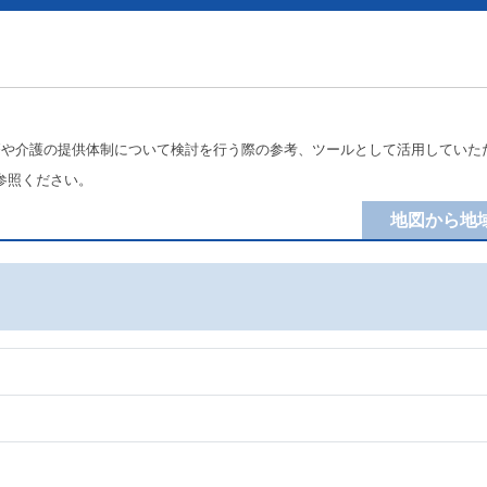
療や介護の提供体制について検討を行う際の参考、ツールとして活用していた
参照ください。
地図から地