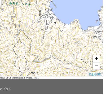
+
−
国土地理院
ency; USGS Information Services, 1997.
アプラン