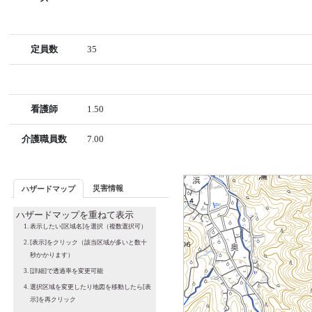
定員数
35
看護師
1.50
介護職員数
7.00
災害情報
ハザードマップ
ハザードマップを重ねて表示
表示したい[区域名]を選択（複数選択可）
[表示]をクリック（該当区域が多いと数十
秒かかります）
[詳細]で透過率を変更可能
選択区域を変更したり地図を移動したら[表
示]を再クリック