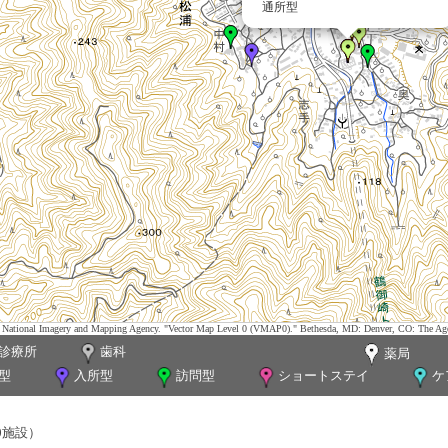
通所型
tes. National Imagery and Mapping Agency. "Vector Map Level 0 (VMAP0)." Bethesda, MD: Denver, CO: The Ag
診療所
歯科
薬局
型
入所型
訪問型
ショートステイ
ケ
0施設）