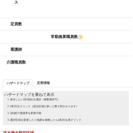
ス
定員数
常勤換算職員数
看護師
介護職員数
災害情報
ハザードマップ
ハザードマップを重ねて表示
表示したい[区域名]を選択（複数選択可）
[表示]をクリック（該当区域が多いと数十秒かかります）
[詳細]で透過率を変更可能
選択区域を変更したり地図を移動したら[表示]を再クリック
洪水浸水想定区域