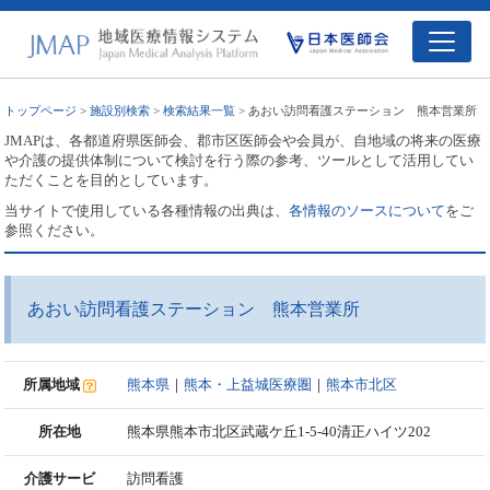
トップページ
>
施設別検索
>
検索結果一覧
> あおい訪問看護ステーション 熊本営業所
JMAPは、各都道府県医師会、郡市区医師会や会員が、自地域の将来の医療
や介護の提供体制について検討を行う際の参考、ツールとして活用してい
ただくことを目的としています。
当サイトで使用している各種情報の出典は、
各情報のソースについて
をご
参照ください。
あおい訪問看護ステーション 熊本営業所
所属地域
熊本県
｜
熊本・上益城医療圏
｜
熊本市北区
所在地
熊本県熊本市北区武蔵ケ丘1-5-40清正ハイツ202
介護サービ
訪問看護