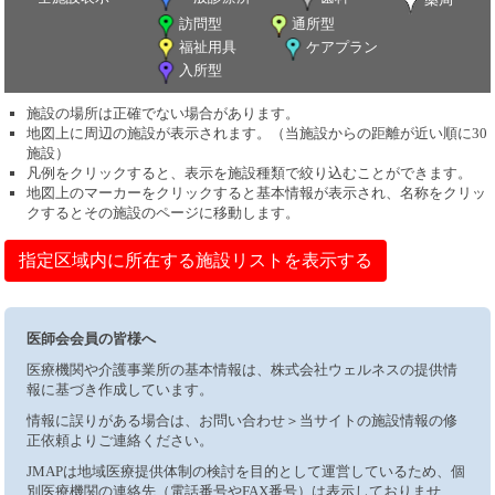
訪問型
通所型
福祉用具
ケアプラン
入所型
施設の場所は正確でない場合があります。
地図上に周辺の施設が表示されます。（当施設からの距離が近い順に30
施設）
凡例をクリックすると、表示を施設種類で絞り込むことができます。
地図上のマーカーをクリックすると基本情報が表示され、名称をクリッ
クするとその施設のページに移動します。
指定区域内に所在する施設リストを表示する
医師会会員の皆様へ
医療機関や介護事業所の基本情報は、株式会社ウェルネスの提供情
報に基づき作成しています。
情報に誤りがある場合は、お問い合わせ＞当サイトの施設情報の修
正依頼よりご連絡ください。
JMAPは地域医療提供体制の検討を目的として運営しているため、個
別医療機関の連絡先（電話番号やFAX番号）は表示しておりませ