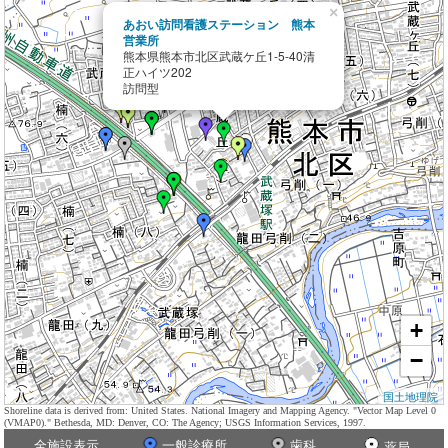
×
あおい訪問看護ステーション 熊本
営業所
熊本県熊本市北区武蔵ケ丘1-5-40清
正ハイツ202
訪問型
+
−
国土地理院
Shoreline data is derived from: United States. National Imagery and Mapping Agency. "Vector Map Level 0
(VMAP0)." Bethesda, MD: Denver, CO: The Agency; USGS Information Services, 1997.
全施設表示
一般診療所
歯科
薬局