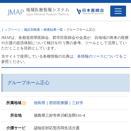
トップページ
>
施設別検索
>
検索結果一覧
> グループホーム正心
JMAPは、各都道府県医師会、郡市区医師会や会員が、自地域の将来の医療
や介護の提供体制について検討を行う際の参考、ツールとして活用してい
ただくことを目的としています。
当サイトで使用している各種情報の出典は、
各情報のソースについて
をご
参照ください。
グループホーム正心
所属地域
徳島県
｜
西部医療圏
｜
三好市
所在地
徳島県三好市井川町吉岡141-4
介護サービ
認知症対応型共同生活介護