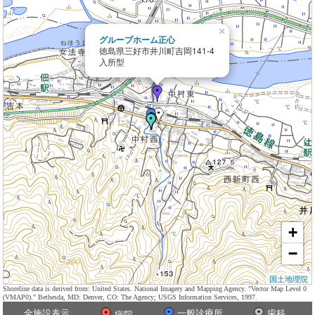
×
グループホーム正心
徳島県三好市井川町吉岡141-4
入所型
+
−
国土地理院
Shoreline data is derived from: United States. National Imagery and Mapping Agency. "Vector Map Level 0
(VMAP0)." Bethesda, MD: Denver, CO: The Agency; USGS Information Services, 1997.
全施設表示
一般診療所
歯科
病院