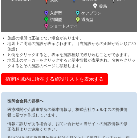
薬局
入所型
ケアプラン
訪問型
通所型
ショートステイ
施設の場所は正確でない場合があります。
地図上に周辺の施設が表示されます。（当施設からの距離が近い順に30
施設）
凡例をクリックすると、表示を施設種類で絞り込むことができます。
地図上のマーカーをクリックすると基本情報が表示され、名称をクリッ
クするとその施設のページに移動します。
指定区域内に所在する施設リストを表示する
医師会会員の皆様へ
医療機関や介護事業所の基本情報は、株式会社ウェルネスの提供情
報に基づき作成しています。
情報に誤りがある場合は、お問い合わせ＞当サイトの施設情報の修
正依頼よりご連絡ください。
JMAPは地域医療提供体制の検討を目的として運営しているため、個