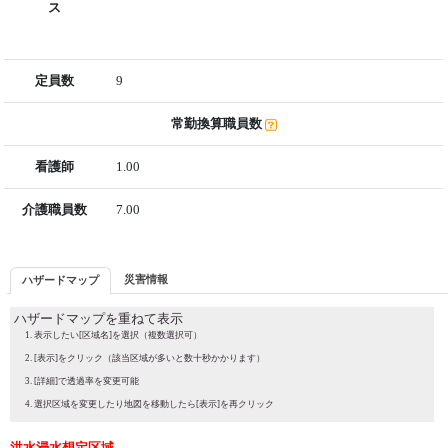
ス
定員数
9
常勤換算職員数
看護師
1.00
介護職員数
7.00
災害情報
ハザードマップ
ハザードマップを重ねて表示
表示したい[区域名]を選択（複数選択可）
[表示]をクリック（該当区域が多いと数十秒かかります）
[詳細]で透過率を変更可能
選択区域を変更したり地図を移動したら[表示]を再クリック
洪水浸水想定区域