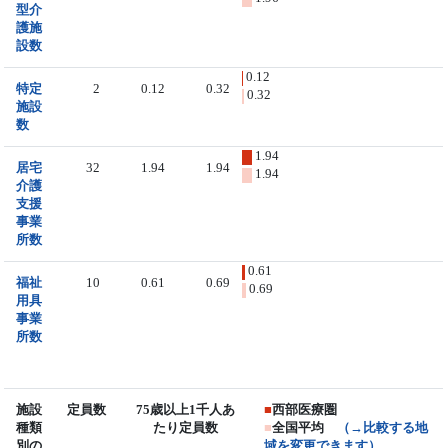
型介
護施
設数
0.12
特定
2
0.12
0.32
0.32
施設
数
1.94
居宅
32
1.94
1.94
1.94
介護
支援
事業
所数
0.61
福祉
10
0.61
0.69
0.69
用具
事業
所数
施設
定員数
75歳以上1千人あ
■
西部医療圏
種類
たり定員数
■
全国平均
（→比較する地
別の
域を変更できます）