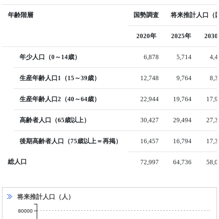
年齢階層
国勢調査
将来推計人口（国
2020年
2025年
203
年少人口（0～14歳）
6,878
5,714
4,
生産年齢人口1（15～39歳）
12,748
9,764
8,
生産年齢人口2（40～64歳）
22,944
19,764
17,9
高齢者人口（65歳以上）
30,427
29,494
27,3
後期高齢者人口（75歳以上＝再掲）
16,457
16,794
17,3
総人口
72,997
64,736
58,0
将来推計人口（人）
80000