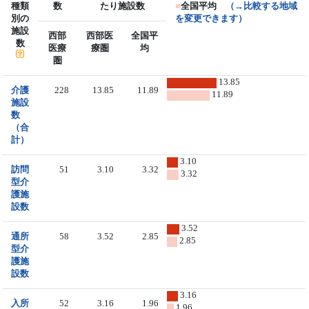
種類
数
たり施設数
■
全国平均
（→比較する地域
別の
を変更できます）
施設
西部
西部医
全国平
数
医療
療圏
均
圏
13.85
介護
228
13.85
11.89
11.89
施設
数
（合
計）
3.10
訪問
51
3.10
3.32
3.32
型介
護施
設数
3.52
通所
58
3.52
2.85
2.85
型介
護施
設数
3.16
入所
52
3.16
1.96
1.96