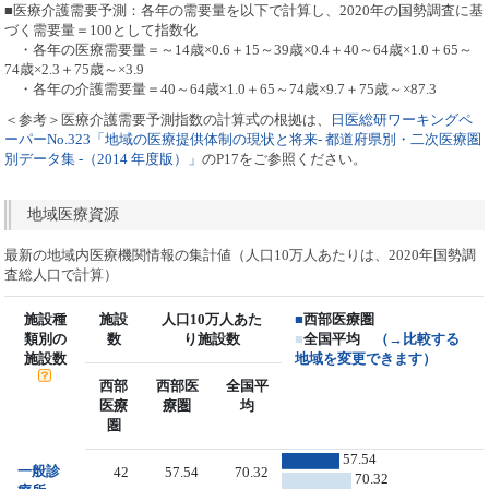
■医療介護需要予測：各年の需要量を以下で計算し、2020年の国勢調査に基
づく需要量＝100として指数化
・各年の医療需要量＝～14歳×0.6＋15～39歳×0.4＋40～64歳×1.0＋65～
74歳×2.3＋75歳～×3.9
・各年の介護需要量＝40～64歳×1.0＋65～74歳×9.7＋75歳～×87.3
＜参考＞医療介護需要予測指数の計算式の根拠は、
日医総研ワーキングペ
ーパーNo.323「地域の医療提供体制の現状と将来- 都道府県別・二次医療圏
別データ集 -（2014 年度版）」
のP17をご参照ください。
地域医療資源
最新の地域内医療機関情報の集計値（人口10万人あたりは、2020年国勢調
査総人口で計算）
施設種
施設
人口10万人あた
■
西部医療圏
類別の
数
り施設数
■
全国平均
（→比較する
施設数
地域を変更できます）
西部
西部医
全国平
医療
療圏
均
圏
57.54
一般診
42
57.54
70.32
70.32