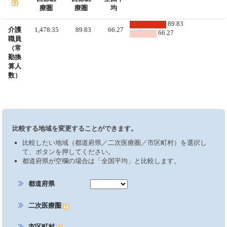
療圏
療圏
均
89.83
介護
1,478.35
89.83
66.27
66.27
職員
（常
勤換
算人
数）
比較する地域を変更することができます。
比較したい地域（都道府県／二次医療圏／市区町村）を選択し
て、ボタンを押してください。
都道府県が空欄の場合は「全国平均」と比較します。
都道府県
二次医療圏
市区町村