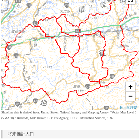
+
−
国土地理院
Shoreline data is derived from: United States. National Imagery and Mapping Agency. "Vector Map Level 0
(VMAP0)." Bethesda, MD: Denver, CO: The Agency; USGS Information Services, 1997.
将来推計人口