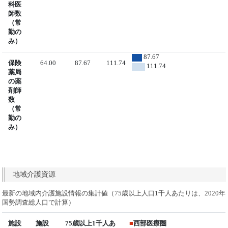
科医
師数
（常
勤の
み）
87.67
保険
64.00
87.67
111.74
111.74
薬局
の薬
剤師
数
（常
勤の
み）
地域介護資源
最新の地域内介護施設情報の集計値（75歳以上人口1千人あたりは、2020年
国勢調査総人口で計算）
施設
施設
75歳以上1千人あ
■
西部医療圏