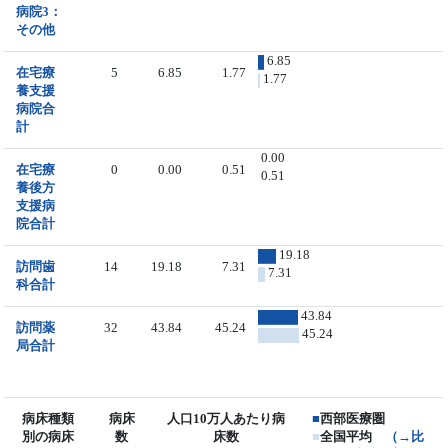
病院3：
その他
6.85
在宅療
5
6.85
1.77
1.77
養支援
病院合
計
0.00
在宅療
0
0.00
0.51
0.51
養後方
支援病
院合計
19.18
訪問歯
14
19.18
7.31
7.31
科合計
43.84
訪問薬
32
43.84
45.24
45.24
局合計
病床種類
病床
人口10万人あたり病
■
西部医療圏
別の病床
数
床数
■
全国平均
（→比