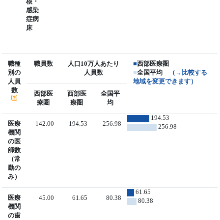
核・
感染
症病
床
職種
職員数
人口10万人あたり
■
西部医療圏
別の
人員数
■
全国平均
（→比較する
人員
地域を変更できます）
数
西部医
西部医
全国平
療圏
療圏
均
194.53
医療
142.00
194.53
256.98
256.98
機関
の医
師数
（常
勤の
み）
61.65
医療
45.00
61.65
80.38
80.38
機関
の歯