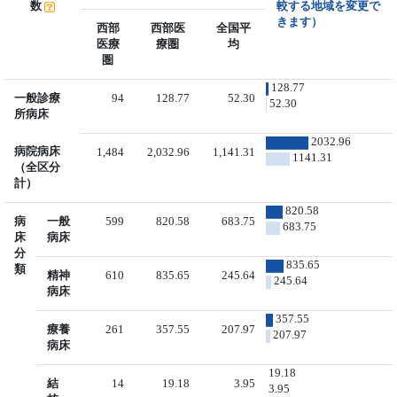
数
較する地域を変更で
きます）
西部
西部医
全国平
医療
療圏
均
圏
128.77
一般診療
94
128.77
52.30
52.30
所病床
2032.96
病院病床
1,484
2,032.96
1,141.31
1141.31
（全区分
計）
820.58
病
一般
599
820.58
683.75
683.75
床
病床
分
835.65
類
精神
610
835.65
245.64
245.64
病床
357.55
療養
261
357.55
207.97
207.97
病床
19.18
結
14
19.18
3.95
3.95