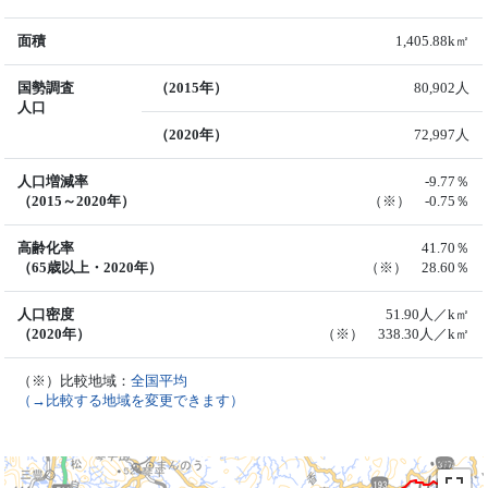
面積
1,405.88k㎡
国勢調査
（2015年）
80,902人
人口
（2020年）
72,997人
人口増減率
-9.77％
（2015～2020年）
（※） -0.75％
高齢化率
41.70％
（65歳以上・2020年）
（※） 28.60％
人口密度
51.90人／k㎡
（2020年）
（※） 338.30人／k㎡
（※）比較地域：
全国平均
（→比較する地域を変更できます）