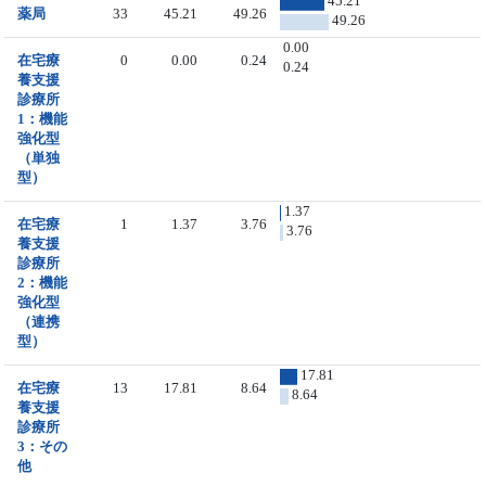
45.21
薬局
33
45.21
49.26
49.26
0.00
在宅療
0
0.00
0.24
0.24
養支援
診療所
1：機能
強化型
（単独
型）
1.37
在宅療
1
1.37
3.76
3.76
養支援
診療所
2：機能
強化型
（連携
型）
17.81
在宅療
13
17.81
8.64
8.64
養支援
診療所
3：その
他