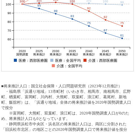
101
101
101
100
100
100
100
100
100
99
100
95
92
89
90
83
82
80
75
75
67
70
61
60
2020
2025
2030
2035
2040
2045
2050
国勢調査
将来推計
将来推計
将来推計
将来推計
将来推計
将来推計
医療：西部医療圏
医療：全国平均
介護：西部医療圏
介護：全国平均
■将来推計人口：国立社会保障・人口問題研究所（2023年12月推計）
・福島県「浜通り地域」13市町村（いわき市、相馬市、南相馬市、広野
町、楢葉町、富岡町、川内村、大熊町、双葉町、浪江町、葛尾村、新地
町、飯舘村）は、「浜通り地域」全体の将来推計値を2020年国勢調査人口
で按分
※富岡町、大熊町、双葉町、浪江町は、2020年国勢調査人口が0のた
め、将来推計人口も0となっています。
・静岡県浜松市中央区・浜名区の将来推計人口は、両区に分割された
「旧浜松市北区」の地区ごとの2020年国勢調査人口で将来推計値を按分