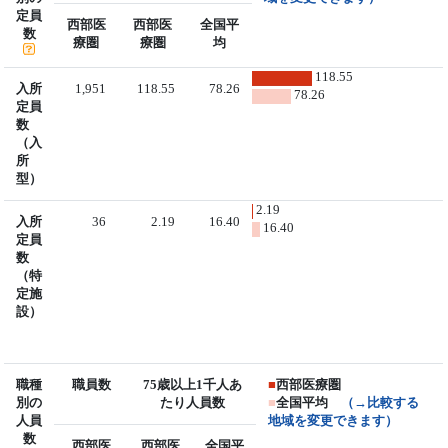
定員
西部医
西部医
全国平
数
療圏
療圏
均
118.55
入所
1,951
118.55
78.26
78.26
定員
数
（入
所
型）
2.19
入所
36
2.19
16.40
16.40
定員
数
（特
定施
設）
職種
職員数
75歳以上1千人あ
■
西部医療圏
別の
たり人員数
■
全国平均
（→比較する
人員
地域を変更できます）
数
西部医
西部医
全国平