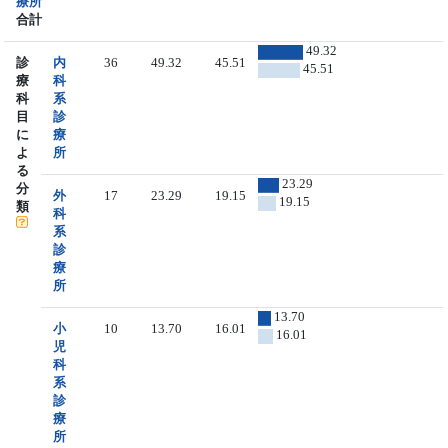
療所
合計
49.32
診
内
36
49.32
45.51
45.51
療
科
科
系
目
診
に
療
よ
所
る
23.29
分
外
17
23.29
19.15
19.15
類
科
系
診
療
所
13.70
小
10
13.70
16.01
16.01
児
科
系
診
療
所