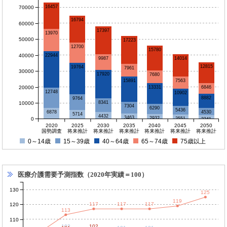
16457
70000
16794
60000
17397
13970
50000
17223
12700
15780
40000
22944
9987
14014
12815
19764
7961
30000
17920
7680
15891
7563
20000
13331
6846
12748
10902
8882
9764
8341
10000
7304
6290
5436
6878
4530
5714
4432
3463
2932
0
2551
2241
2020
2025
2030
2035
2040
2045
2050
国勢調査
将来推計
将来推計
将来推計
将来推計
将来推計
将来推計
0～14歳
15～39歳
40～64歳
65～74歳
75歳以上
医療介護需要予測指数（2020年実績＝100）
130
125
119
117
117
117
120
113
110
102
102
102