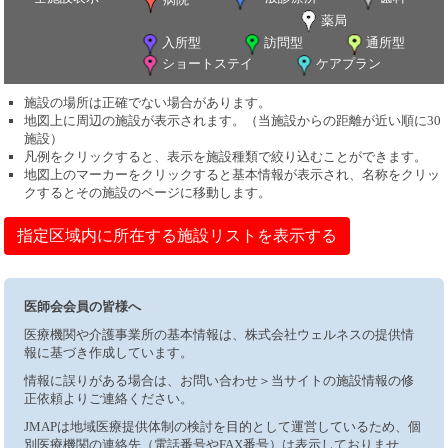
薬局
入所型
訪問型
通所型
ショートステイ
ケアプラン
施設の場所は正確でない場合があります。
地図上に周辺の施設が表示されます。（当施設からの距離が近い順に30
施設）
凡例をクリックすると、表示を施設種類で絞り込むことができます。
地図上のマーカーをクリックすると基本情報が表示され、名称をクリッ
クするとその施設のページに移動します。
指定区域内に所在する施設リストを表示する
医師会会員の皆様へ
医療機関や介護事業所の基本情報は、株式会社ウェルネスの提供情
報に基づき作成しています。
情報に誤りがある場合は、お問い合わせ＞当サイトの施設情報の修
正依頼よりご連絡ください。
JMAPは地域医療提供体制の検討を目的として運営しているため、個
別医療機関の連絡先（電話番号やFAX番号）は表示しておりませ