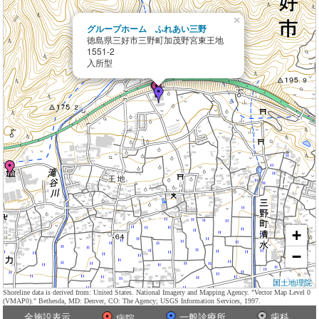
×
グループホーム ふれあい三野
徳島県三好市三野町加茂野宮東王地
1551-2
入所型
+
−
国土地理院
Shoreline data is derived from: United States. National Imagery and Mapping Agency. "Vector Map Level 0
(VMAP0)." Bethesda, MD: Denver, CO: The Agency; USGS Information Services, 1997.
全施設表示
一般診療所
歯科
病院