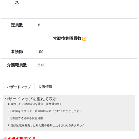
ス
定員数
18
常勤換算職員数
看護師
1.00
介護職員数
15.00
災害情報
ハザードマップ
ハザードマップを重ねて表示
表示したい[区域名]を選択（複数選択可）
[表示]をクリック（該当区域が多いと数十秒かかります）
[詳細]で透過率を変更可能
選択区域を変更したり地図を移動したら[表示]を再クリック
洪水浸水想定区域