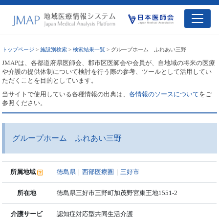
トップページ
>
施設別検索
>
検索結果一覧
> グループホーム ふれあい三野
JMAPは、各都道府県医師会、郡市区医師会や会員が、自地域の将来の医療
や介護の提供体制について検討を行う際の参考、ツールとして活用してい
ただくことを目的としています。
当サイトで使用している各種情報の出典は、
各情報のソースについて
をご
参照ください。
グループホーム ふれあい三野
所属地域
徳島県
｜
西部医療圏
｜
三好市
所在地
徳島県三好市三野町加茂野宮東王地1551-2
介護サービ
認知症対応型共同生活介護