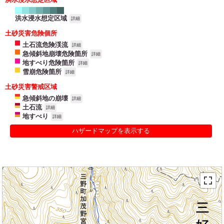
洪水浸水想定区域
詳細
土砂災害危険個所
土石流危険渓流
詳細
急傾斜地崩壊危険箇所
詳細
地すべり危険箇所
詳細
雪崩危険箇所
詳細
土砂災害警戒区域
急傾斜地の崩壊
詳細
土石流
詳細
地すべり
詳細
ハザードマップを表示する