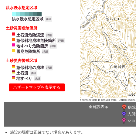
洪水浸水想定区域
洪水浸水想定区域
詳細
土砂災害危険個所
土石流危険渓流
詳細
急傾斜地崩壊危険箇所
詳細
地すべり危険箇所
詳細
雪崩危険箇所
詳細
土砂災害警戒区域
急傾斜地の崩壊
詳細
土石流
詳細
地すべり
詳細
ハザードマップを表示する
Shoreline data is derived from: United Sta
全施設表示
病院
入所
ショ
施設の場所は正確でない場合があります。