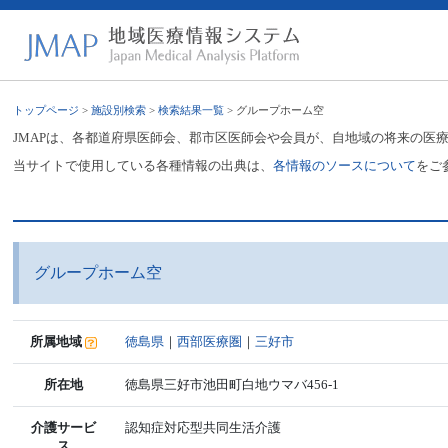
トップページ
>
施設別検索
>
検索結果一覧
> グループホーム空
JMAPは、各都道府県医師会、郡市区医師会や会員が、自地域の将来の医
当サイトで使用している各種情報の出典は、
各情報のソースについて
をご
グループホーム空
所属地域
徳島県
｜
西部医療圏
｜
三好市
所在地
徳島県三好市池田町白地ウマバ456-1
介護サービ
認知症対応型共同生活介護
ス