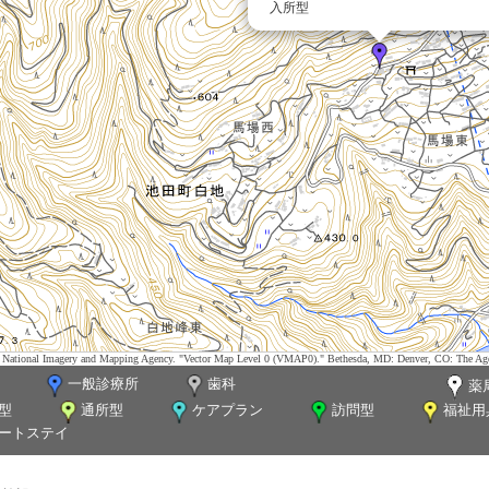
入所型
tes. National Imagery and Mapping Agency. "Vector Map Level 0 (VMAP0)." Bethesda, MD: Denver, CO: The Ag
一般診療所
歯科
薬
型
通所型
ケアプラン
訪問型
福祉用
ートステイ