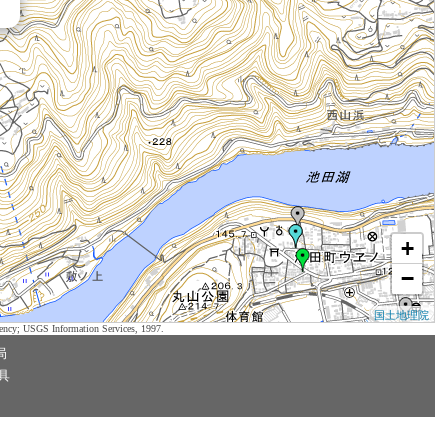
+
−
国土地理院
ency; USGS Information Services, 1997.
局
具