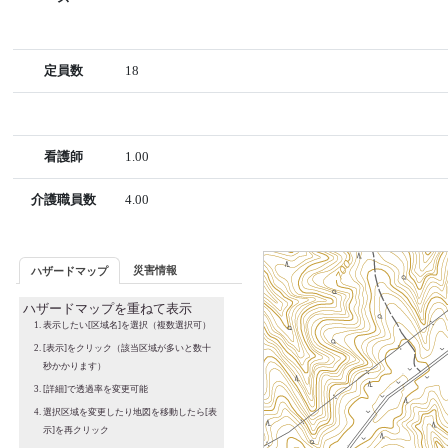
定員数
18
看護師
1.00
介護職員数
4.00
災害情報
ハザードマップ
ハザードマップを重ねて表示
表示したい[区域名]を選択（複数選択可）
[表示]をクリック（該当区域が多いと数十
秒かかります）
[詳細]で透過率を変更可能
選択区域を変更したり地図を移動したら[表
示]を再クリック