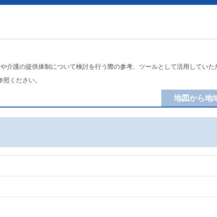
療や介護の提供体制について検討を行う際の参考、ツールとして活用していた
参照ください。
地図から地